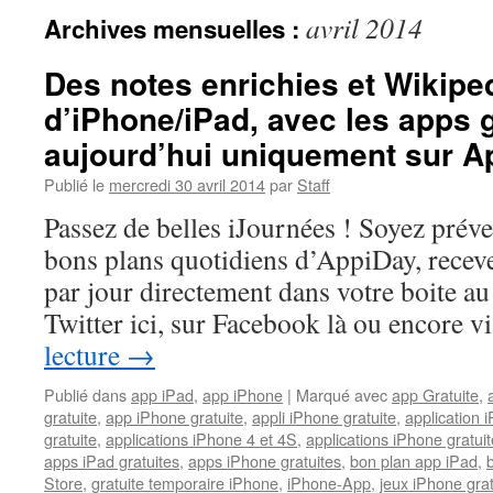
avril 2014
Archives mensuelles :
Des notes enrichies et Wikipe
d’iPhone/iPad, avec les apps g
aujourd’hui uniquement sur A
Publié le
mercredi 30 avril 2014
par
Staff
Passez de belles iJournées ! Soyez prév
bons plans quotidiens d’AppiDay, receve
par jour directement dans votre boite au 
Twitter ici, sur Facebook là ou encore 
lecture
→
Publié dans
app iPad
,
app iPhone
|
Marqué avec
app Gratuite
,
gratuite
,
app iPhone gratuite
,
appli iPhone gratuite
,
application i
gratuite
,
applications iPhone 4 et 4S
,
applications iPhone gratuit
apps iPad gratuites
,
apps iPhone gratuites
,
bon plan app iPad
,
Store
,
gratuite temporaire iPhone
,
iPhone-App
,
jeux iPhone gra