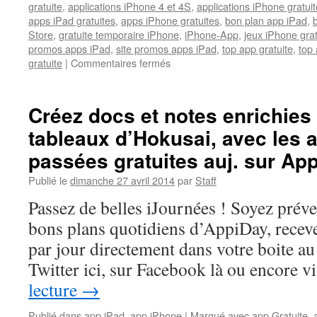
gratuite
,
applications iPhone 4 et 4S
,
applications iPhone gratuit
apps iPad gratuites
,
apps iPhone gratuites
,
bon plan app iPad
,
Store
,
gratuite temporaire iPhone
,
iPhone-App
,
jeux iPhone gra
promos apps iPad
,
site promos apps iPad
,
top app gratuite
,
top 
sur
gratuite
|
Commentaires fermés
Le
fisheye
sur
Créez docs et notes enrichies
iPhone
tableaux d’Hokusai, avec les 
et
appli
passées gratuites auj. sur App
camescope
évoluée
Publié le
dimanche 27 avril 2014
par
Staff
iPhone/iPad,
Passez de belles iJournées ! Soyez prév
gratuits
auj.
bons plans quotidiens d’AppiDay, receve
sur
par jour directement dans votre boite au 
AppiDay.fr
Twitter ici, sur Facebook là ou encore 
lecture
→
Publié dans
app iPad
,
app iPhone
|
Marqué avec
app Gratuite
,