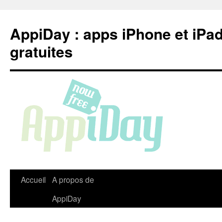
Aller
au
AppiDay : apps iPhone et iPa
contenu
gratuites
Accueil
A propos de
AppiDay