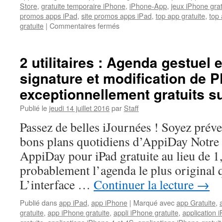
Store
,
gratuite temporaire iPhone
,
iPhone-App
,
jeux iPhone gra
promos apps iPad
,
site promos apps iPad
,
top app gratuite
,
top 
sur
gratuite
|
Commentaires fermés
Des
prix
canons
2 utilitaires : Agenda gestuel e
pour
signature et modification de P
les
vacances
exceptionnellement gratuits s
et
des
Publié le
jeudi 14 juillet 2016
par
Staff
photos
Passez de belles iJournées ! Soyez prév
originales,
gratuits
bons plans quotidiens d’AppiDay Notre 
sur
AppiDay pour iPad gratuite au lieu de 1
iPhone,
iPad
probablement l’agenda le plus original q
L’interface …
Continuer la lecture
→
Publié dans
app iPad
,
app iPhone
|
Marqué avec
app Gratuite
,
gratuite
,
app iPhone gratuite
,
appli iPhone gratuite
,
application i