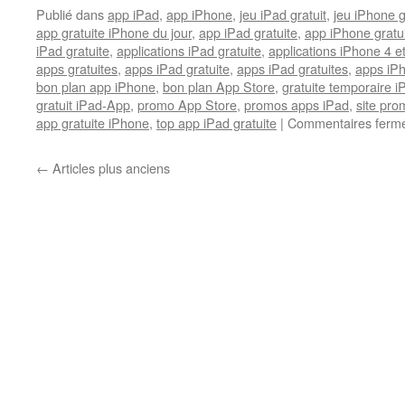
Publié dans
app iPad
,
app iPhone
,
jeu iPad gratuit
,
jeu iPhone g
app gratuite iPhone du jour
,
app iPad gratuite
,
app iPhone gratu
iPad gratuite
,
applications iPad gratuite
,
applications iPhone 4 e
apps gratuites
,
apps iPad gratuite
,
apps iPad gratuites
,
apps iPh
bon plan app iPhone
,
bon plan App Store
,
gratuite temporaire 
gratuit iPad-App
,
promo App Store
,
promos apps iPad
,
site pr
app gratuite iPhone
,
top app iPad gratuite
|
Commentaires ferm
←
Articles plus anciens