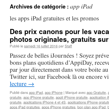
app iPad
Archives de catégorie :
les apps iPad gratuites et les promos
Des prix canons pour les vac
photos originales, gratuits su
Publié le
samedi 16 juillet 2016
par
Staff
Passez de belles iJournées ! Soyez prév
bons plans quotidiens d’AppiDay, receve
par jour directement dans votre boite au 
Twitter ici, sur Facebook là ou encore 
lecture
→
Publié dans
app iPad
,
app iPhone
|
Marqué avec
app Gratuite
,
gratuite
,
app iPhone gratuite
,
appli iPhone gratuite
,
application i
gratuite
,
applications iPhone 4 et 4S
,
applications iPhone gratuit
apps iPad gratuites
,
apps iPhone gratuites
,
bon plan app iPad
,