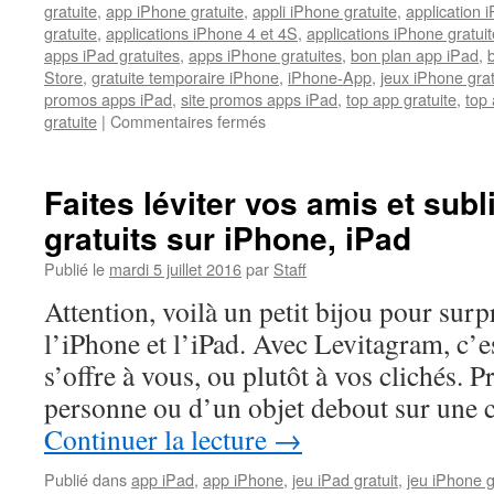
gratuite
,
app iPhone gratuite
,
appli iPhone gratuite
,
application i
iPad
gratuite
,
applications iPhone 4 et 4S
,
applications iPhone gratuit
apps iPad gratuites
,
apps iPhone gratuites
,
bon plan app iPad
,
Store
,
gratuite temporaire iPhone
,
iPhone-App
,
jeux iPhone gra
promos apps iPad
,
site promos apps iPad
,
top app gratuite
,
top 
sur
gratuite
|
Commentaires fermés
Leçons
d’Anglais
et
Faites léviter vos amis et sub
suivi
gratuits sur iPhone, iPad
Activité/Santé
plus
Publié le
mardi 5 juillet 2016
par
Staff
faciles
avec
Attention, voilà un petit bijou pour sur
les
l’iPhone et l’iPad. Avec Levitagram, c’es
deux
apps
s’offre à vous, ou plutôt à vos clichés.
passées
personne ou d’un objet debout sur une 
gratuites
sur
Continuer la lecture
→
AppiDay.fr
Publié dans
app iPad
,
app iPhone
,
jeu iPad gratuit
,
jeu iPhone g