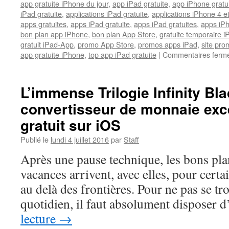
app gratuite iPhone du jour
,
app iPad gratuite
,
app iPhone gratu
iPad gratuite
,
applications iPad gratuite
,
applications iPhone 4 e
apps gratuites
,
apps iPad gratuite
,
apps iPad gratuites
,
apps iPh
bon plan app iPhone
,
bon plan App Store
,
gratuite temporaire 
gratuit iPad-App
,
promo App Store
,
promos apps iPad
,
site pr
app gratuite iPhone
,
top app iPad gratuite
|
Commentaires ferm
L’immense Trilogie Infinity Bla
convertisseur de monnaie exc
gratuit sur iOS
Publié le
lundi 4 juillet 2016
par
Staff
Après une pause technique, les bons plan
vacances arrivent, avec elles, pour certa
au delà des frontières. Pour ne pas se tr
quotidien, il faut absolument disposer
lecture
→