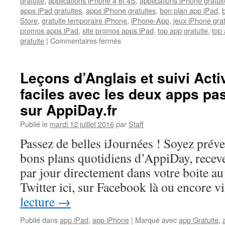
gratuite
,
applications iPhone 4 et 4S
,
applications iPhone gratuit
apps iPad gratuites
,
apps iPhone gratuites
,
bon plan app iPad
,
Store
,
gratuite temporaire iPhone
,
iPhone-App
,
jeux iPhone gra
promos apps iPad
,
site promos apps iPad
,
top app gratuite
,
top 
sur
gratuite
|
Commentaires fermés
2
utilitaires
:
Leçons d’Anglais et suivi Acti
Agenda
faciles avec les deux apps pa
gestuel
et
sur AppiDay.fr
coloré+
édition,
Publié le
mardi 12 juillet 2016
par
Staff
signature
Passez de belles iJournées ! Soyez prév
et
modification
bons plans quotidiens d’AppiDay, receve
de
par jour directement dans votre boite au 
PDF,
exceptionnellement
Twitter ici, sur Facebook là ou encore 
gratuits
lecture
→
sur
iPhone
Publié dans
app iPad
,
app iPhone
|
Marqué avec
app Gratuite
,
et