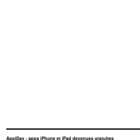
AppiDay.fr
AppiDay : apps iPhone et iPad devenues gratuites