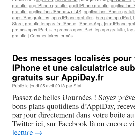
gratuite
,
app iPhone gratuite
,
appli iPhone gratuite
,
application i
gratuite
,
applications iPhone 4 et 4S
,
applications iPhone gratuit
apps iPad gratuites
,
apps iPhone gratuites
,
bon plan app iPad
,
Store
,
gratuite temporaire iPhone
,
iPhone-App
,
jeux iPhone gra
promos apps iPad
,
site promos apps iPad
,
top app gratuite
,
top 
sur
gratuite
|
Commentaires fermés
Un
convertisseur
bien
Des messages localisés pour
pratique
iPhone et une calculatrice sub
et
un
gratuits sur AppiDay.fr
gestionnaire
de
Publié le
jeudi 25 avril 2013
par
Staff
fichiers
Passez de belles iJournées ! Soyez prév
confidentiels
,
bons plans quotidiens d’AppiDay, receve
pour
par jour directement dans votre boite au 
iPhone
et
Twitter ici, sur Facebook là ou encore 
iPad,
lecture
→
gratuits