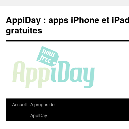
Aller
au
AppiDay : apps iPhone et iPa
contenu
gratuites
Accueil
A propos de
AppiDay