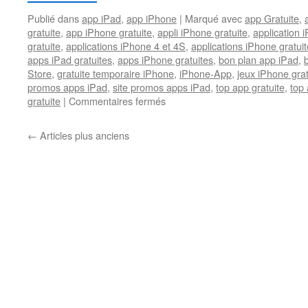
aujourd’hui
Publié dans
app iPad
,
app iPhone
|
Marqué avec
app Gratuite
,
sur
gratuite
,
app iPhone gratuite
,
appli iPhone gratuite
,
application i
AppiDay.fr
gratuite
,
applications iPhone 4 et 4S
,
applications iPhone gratuit
apps iPad gratuites
,
apps iPhone gratuites
,
bon plan app iPad
,
Store
,
gratuite temporaire iPhone
,
iPhone-App
,
jeux iPhone gra
promos apps iPad
,
site promos apps iPad
,
top app gratuite
,
top 
sur
gratuite
|
Commentaires fermés
Des
messages
←
Articles plus anciens
localisés
pour
vos
photos
iPhone
et
une
calculatrice
sublime
pour
iPad,
gratuits
sur