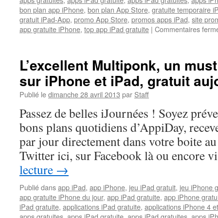
bon plan app iPhone
,
bon plan App Store
,
gratuite temporaire 
gratuit iPad-App
,
promo App Store
,
promos apps iPad
,
site pr
app gratuite iPhone
,
top app iPad gratuite
|
Commentaires ferm
L’excellent Multiponk, un must
sur iPhone et iPad, gratuit auj
Publié le
dimanche 28 avril 2013
par
Staff
Passez de belles iJournées ! Soyez prév
bons plans quotidiens d’AppiDay, receve
par jour directement dans votre boite au 
Twitter ici, sur Facebook là ou encore 
lecture
→
Publié dans
app iPad
,
app iPhone
,
jeu iPad gratuit
,
jeu iPhone g
app gratuite iPhone du jour
,
app iPad gratuite
,
app iPhone gratu
iPad gratuite
,
applications iPad gratuite
,
applications iPhone 4 e
apps gratuites
,
apps iPad gratuite
,
apps iPad gratuites
,
apps iPh