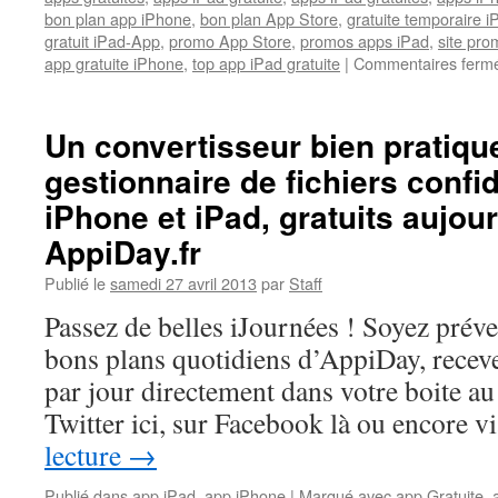
bon plan app iPhone
,
bon plan App Store
,
gratuite temporaire 
gratuit iPad-App
,
promo App Store
,
promos apps iPad
,
site pr
app gratuite iPhone
,
top app iPad gratuite
|
Commentaires ferm
Un convertisseur bien pratiqu
gestionnaire de fichiers confid
iPhone et iPad, gratuits aujou
AppiDay.fr
Publié le
samedi 27 avril 2013
par
Staff
Passez de belles iJournées ! Soyez prév
bons plans quotidiens d’AppiDay, receve
par jour directement dans votre boite au 
Twitter ici, sur Facebook là ou encore 
lecture
→
Publié dans
app iPad
,
app iPhone
|
Marqué avec
app Gratuite
,