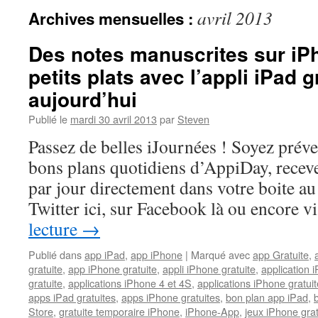
avril 2013
Archives mensuelles :
Des notes manuscrites sur iP
petits plats avec l’appli iPad g
aujourd’hui
Publié le
mardi 30 avril 2013
par
Steven
Passez de belles iJournées ! Soyez prév
bons plans quotidiens d’AppiDay, receve
par jour directement dans votre boite au 
Twitter ici, sur Facebook là ou encore 
lecture
→
Publié dans
app iPad
,
app iPhone
|
Marqué avec
app Gratuite
,
gratuite
,
app iPhone gratuite
,
appli iPhone gratuite
,
application i
gratuite
,
applications iPhone 4 et 4S
,
applications iPhone gratuit
apps iPad gratuites
,
apps iPhone gratuites
,
bon plan app iPad
,
Store
,
gratuite temporaire iPhone
,
iPhone-App
,
jeux iPhone gra