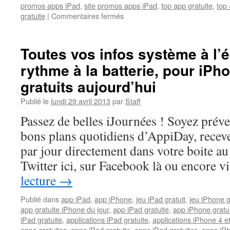
promos apps iPad
,
site promos apps iPad
,
top app gratuite
,
top 
sur
gratuite
|
Commentaires fermés
Des
notes
manuscrites
Toutes vos infos système à l’é
sur
rythme à la batterie, pour iPho
iPhone
et
gratuits aujourd’hui
de
bons
Publié le
lundi 29 avril 2013
par
Staff
petits
Passez de belles iJournées ! Soyez prév
plats
avec
bons plans quotidiens d’AppiDay, receve
l’appli
par jour directement dans votre boite au 
iPad
gratuite
Twitter ici, sur Facebook là ou encore 
aujourd’hui
lecture
→
Publié dans
app iPad
,
app iPhone
,
jeu iPad gratuit
,
jeu iPhone g
app gratuite iPhone du jour
,
app iPad gratuite
,
app iPhone gratu
iPad gratuite
,
applications iPad gratuite
,
applications iPhone 4 e
apps gratuites
,
apps iPad gratuite
,
apps iPad gratuites
,
apps iPh