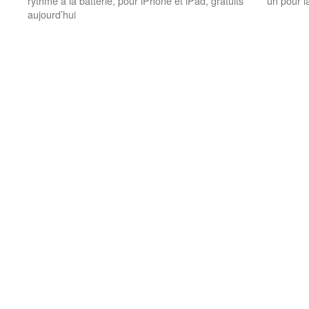
rythme à la batterie, pour iPhone et iPad, gratuits
un pour l
aujourd’hui