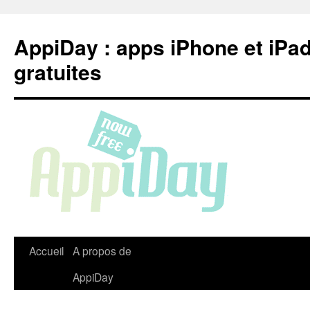
Aller
au
AppiDay : apps iPhone et iPa
contenu
gratuites
Accueil
A propos de
AppiDay