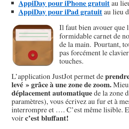
AppiDay pour iPhone gratuit
au lie
AppiDay pour iPad gratuit
au lieu d
Il faut bien avouer que 
formidable carnet de no
de la main. Pourtant, t
pas forcément le clavier 
touches.
prendre
L’application JustJot permet de
levé » grâce à une zone de zoom.
Mieux
déplacement automatique
de la zone d
paramètres), vous écrivez au fur et à m
interrompre et …. C’est même lisible. E
c’est bluffant!
voir