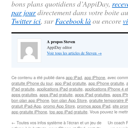
bons plans quotidiens d’AppiDay,
recev
par jour
directement dans votre boite au
Twitter ici
, sur
Facebook là
ou encore
v
A propos Steven
AppiDay editor
Voir tous les articles de Steven
→
Ce contenu a été publié dans
app iPad
,
app iPhone
, avec comm
gratuite iPhone du jour
,
app iPad gratuite
,
app iPhone gratuite
,
iPad gratuite
,
applications iPad gratuite
,
applications iPhone 4 e
apps gratuites
,
apps iPad gratuite
,
apps iPad gratuites
,
apps iPh
bon plan app iPhone
,
bon plan App Store
,
gratuite temporaire 
gratuit iPad-App
,
promo App Store
,
promos apps iPad
,
site pr
app gratuite iPhone
,
top app iPad gratuite
. Vous pouvez le mett
←
Toutes vos infos système à l’écran et un jeu de
Un coach Ru