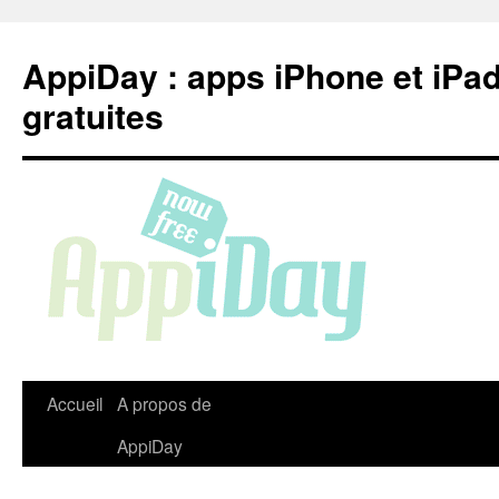
Aller
au
AppiDay : apps iPhone et iPa
contenu
gratuites
Accueil
A propos de
AppiDay