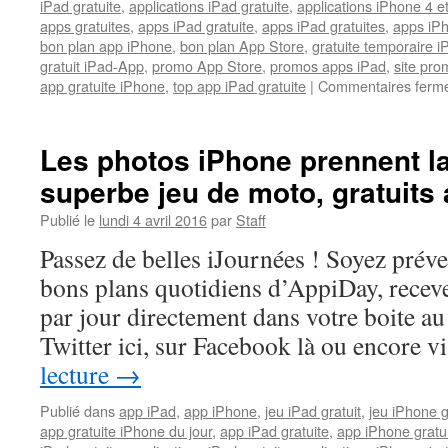
iPad gratuite
,
applications iPad gratuite
,
applications iPhone 4 e
apps gratuites
,
apps iPad gratuite
,
apps iPad gratuites
,
apps iPh
bon plan app iPhone
,
bon plan App Store
,
gratuite temporaire 
gratuit iPad-App
,
promo App Store
,
promos apps iPad
,
site pr
app gratuite iPhone
,
top app iPad gratuite
|
Commentaires ferm
Les photos iPhone prennent la
superbe jeu de moto, gratuits a
Publié le
lundi 4 avril 2016
par
Staff
Passez de belles iJournées ! Soyez prév
bons plans quotidiens d’AppiDay, receve
par jour directement dans votre boite au 
Twitter ici, sur Facebook là ou encore 
lecture
→
Publié dans
app iPad
,
app iPhone
,
jeu iPad gratuit
,
jeu iPhone g
app gratuite iPhone du jour
,
app iPad gratuite
,
app iPhone gratu