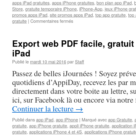
apps iPad gratuites
,
apps iPhone gratuites
,
bon plan app iPad
,
Store
,
gratuite temporaire iPhone
,
iPhone-App
,
jeux iPhone gra
promos apps iPad
,
site promos apps iPad
,
top app gratuite
,
top 
sur
gratuite
|
Commentaires fermés
Gratuits
auj.
:
Export web PDF facile, gratuit
Deux
iPad
outils
pratique
Publié le
mardi 10 mai 2016
par
Staff
pour
partager
Passez de belles iJournées ! Soyez prév
des
quotidiens d’AppiDay, recevez les par ma
photos
originales
directement dans votre boite au lettre, s
sur
ici, sur Facebook là ou encore via notr
iPhone
et
Continuer la lecture
→
iPad
Publié dans
app iPad
,
app iPhone
|
Marqué avec
app Gratuite
,
gratuite
,
app iPhone gratuite
,
appli iPhone gratuite
,
application i
gratuite
,
applications iPhone 4 et 4S
,
applications iPhone gratuit