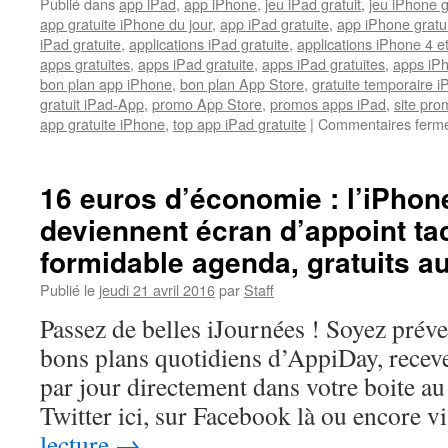
Publié dans
app iPad
,
app iPhone
,
jeu iPad gratuit
,
jeu iPhone g
app gratuite iPhone du jour
,
app iPad gratuite
,
app iPhone gratu
iPad gratuite
,
applications iPad gratuite
,
applications iPhone 4 e
apps gratuites
,
apps iPad gratuite
,
apps iPad gratuites
,
apps iPh
bon plan app iPhone
,
bon plan App Store
,
gratuite temporaire 
gratuit iPad-App
,
promo App Store
,
promos apps iPad
,
site pr
app gratuite iPhone
,
top app iPad gratuite
|
Commentaires ferm
16 euros d’économie : l’iPhone
deviennent écran d’appoint tact
formidable agenda, gratuits au
Publié le
jeudi 21 avril 2016
par
Staff
Passez de belles iJournées ! Soyez prév
bons plans quotidiens d’AppiDay, receve
par jour directement dans votre boite au 
Twitter ici, sur Facebook là ou encore 
lecture
→