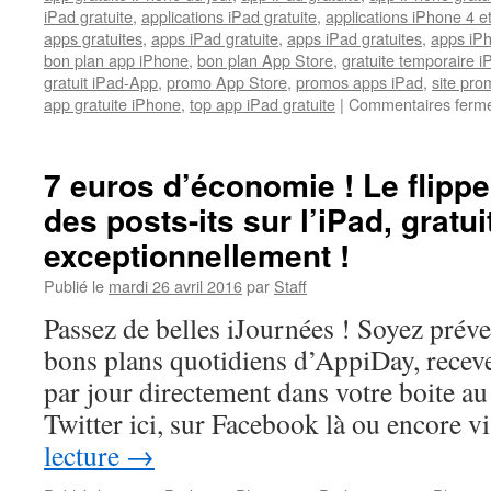
iPad gratuite
,
applications iPad gratuite
,
applications iPhone 4 e
apps gratuites
,
apps iPad gratuite
,
apps iPad gratuites
,
apps iPh
bon plan app iPhone
,
bon plan App Store
,
gratuite temporaire 
gratuit iPad-App
,
promo App Store
,
promos apps iPad
,
site pr
app gratuite iPhone
,
top app iPad gratuite
|
Commentaires ferm
7 euros d’économie ! Le flippe
des posts-its sur l’iPad, gratui
exceptionnellement !
Publié le
mardi 26 avril 2016
par
Staff
Passez de belles iJournées ! Soyez prév
bons plans quotidiens d’AppiDay, receve
par jour directement dans votre boite au 
Twitter ici, sur Facebook là ou encore 
lecture
→