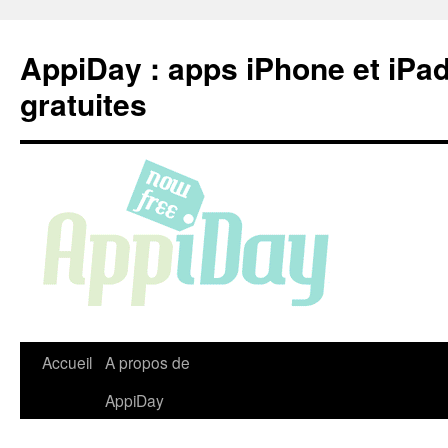
Aller
au
AppiDay : apps iPhone et iPa
contenu
gratuites
Accueil
A propos de
AppiDay