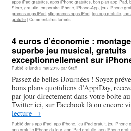
apps iPad gratuites
,
apps iPhone gratuites
,
bon plan app iPad
,
Store
,
gratuite temporaire iPhone
,
iPhone-App
,
jeux iPhone gra
promos apps iPad
,
site promos apps iPad
,
top app gratuite
,
top 
sur
gratuite
|
Commentaires fermés
Export
web
PDF
4 euros d’économie : montage 
facile,
superbe jeu musical, gratuits
gratuit
auj.
exceptionnellement sur iPhone
sur
iPhone,
Publié le
lundi 9 mai 2016
par
Staff
iPad
Passez de belles iJournées ! Soyez prév
bons plans quotidiens d’AppiDay, receve
par jour directement dans votre boite au 
Twitter ici, sur Facebook là ou encore 
lecture
→
Publié dans
app iPad
,
app iPhone
,
jeu iPad gratuit
,
jeu iPhone g
app gratuite iPhone du jour
,
app iPad gratuite
,
app iPhone gratu