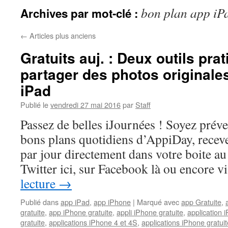
bon plan app iP
Archives par mot-clé :
←
Articles plus anciens
Gratuits auj. : Deux outils pra
partager des photos originale
iPad
Publié le
vendredi 27 mai 2016
par
Staff
Passez de belles iJournées ! Soyez prév
bons plans quotidiens d’AppiDay, receve
par jour directement dans votre boite au 
Twitter ici, sur Facebook là ou encore 
lecture
→
Publié dans
app iPad
,
app iPhone
|
Marqué avec
app Gratuite
,
gratuite
,
app iPhone gratuite
,
appli iPhone gratuite
,
application i
gratuite
,
applications iPhone 4 et 4S
,
applications iPhone gratuit