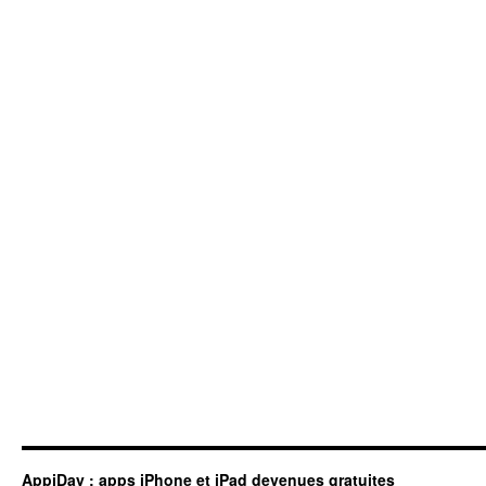
formidable
agenda,
gratuits
aujourd’hui
!
AppiDay : apps iPhone et iPad devenues gratuites