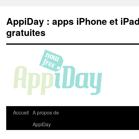
Aller
au
AppiDay : apps iPhone et iPa
contenu
gratuites
Accueil
A propos de
AppiDay