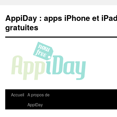
Aller
au
AppiDay : apps iPhone et iPa
contenu
gratuites
Accueil
A propos de
AppiDay