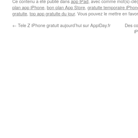
Ce contenu a été publié dans
app iPad
, avec comme mot(s)-clé
plan app iPhone
,
bon plan App Store
,
gratuite temporaire iPhon
gratuite
,
top app gratuite du jour
. Vous pouvez le mettre en favo
←
Tele Z iPhone gratuit aujourd’hui sur AppiDay.fr
Des co
i