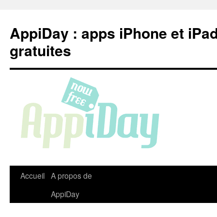
Aller
au
AppiDay : apps iPhone et iPa
contenu
gratuites
Accueil
A propos de
AppiDay