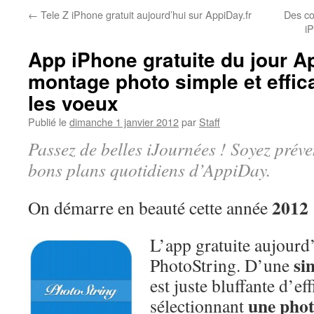
←
Tele Z iPhone gratuit aujourd’hui sur AppiDay.fr
Des co
i
App iPhone gratuite du jour Ap
montage photo simple et effic
les voeux
Publié le
dimanche 1 janvier 2012
par
Staff
Passez de belles iJournées ! Soyez préve
bons plans quotidiens d’AppiDay.
2012
On démarre en beauté cette année
L’app gratuite aujourd
si
PhotoString. D’une
est juste bluffante d’ef
une phot
sélectionnant