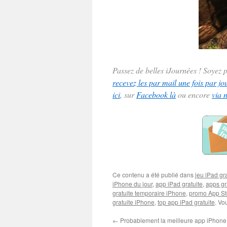
Passez de belles iJournées ! Soyez
recevez les par mail une fois par jo
ici
, sur
Facebook là
ou encore
via 
Ce contenu a été publié dans
jeu iPad gra
iPhone du jour
,
app iPad gratuite
,
apps gr
gratuite temporaire iPhone
,
promo App St
gratuite iPhone
,
top app iPad gratuite
. Vo
←
Probablement la meilleure app iPhone d