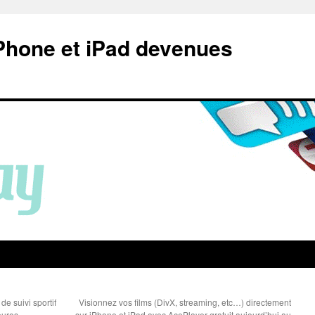
Phone et iPad devenues
e suivi sportif
Visionnez vos films (DivX, streaming, etc…) directement
euros
sur iPhone et iPad avec AcePlayer gratuit aujourd’hui au