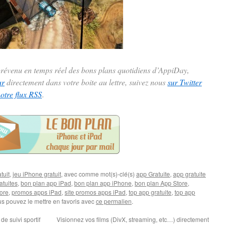
 prévenu en temps réel des bons plans quotidiens d’AppiDay,
ur
directement dans votre boite au lettre, suivez nous
sur Twitter
notre flux RSS
.
tuit
,
jeu iPhone gratuit
, avec comme mot(s)-clé(s)
app Gratuite
,
app gratuite
atuites
,
bon plan app iPad
,
bon plan app iPhone
,
bon plan App Store
,
ore
,
promos apps iPad
,
site promos apps iPad
,
top app gratuite
,
top app
us pouvez le mettre en favoris avec
ce permalien
.
e suivi sportif
Visionnez vos films (DivX, streaming, etc…) directement