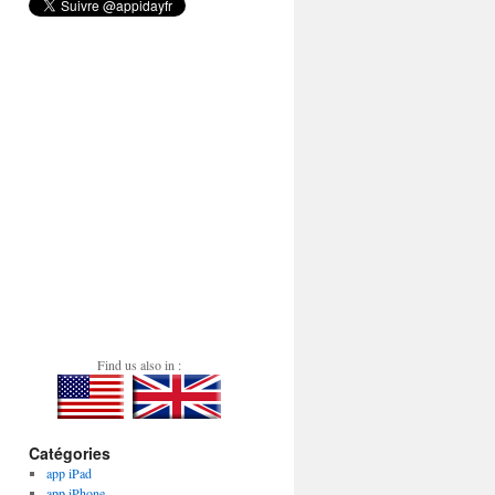
Find us also in :
Catégories
app iPad
app iPhone