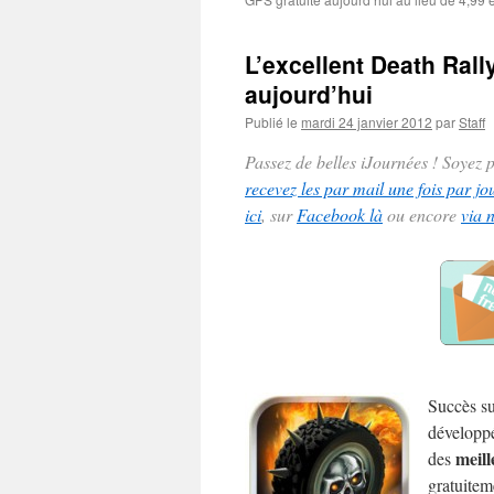
L’excellent Death Rall
aujourd’hui
Publié le
mardi 24 janvier 2012
par
Staff
Passez de belles iJournées ! Soyez
recevez les par mail une fois par jo
ici
, sur
Facebook là
ou encore
via 
Succès su
développé
meill
des
gratuiteme