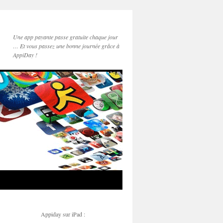
Une app payante passe gratuite chaque jour
… Et vous passez une bonne journée grâce à
AppiDay !
Appiday sur iPad :