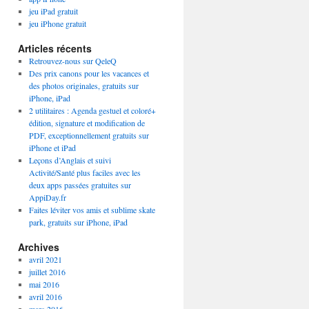
jeu iPad gratuit
jeu iPhone gratuit
Articles récents
Retrouvez-nous sur QeleQ
Des prix canons pour les vacances et
des photos originales, gratuits sur
iPhone, iPad
2 utilitaires : Agenda gestuel et coloré+
édition, signature et modification de
PDF, exceptionnellement gratuits sur
iPhone et iPad
Leçons d’Anglais et suivi
Activité/Santé plus faciles avec les
deux apps passées gratuites sur
AppiDay.fr
Faites léviter vos amis et sublime skate
park, gratuits sur iPhone, iPad
Archives
avril 2021
juillet 2016
mai 2016
avril 2016