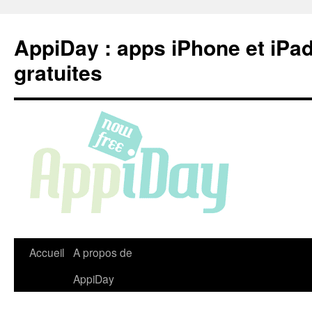
Aller
au
AppiDay : apps iPhone et iPa
contenu
gratuites
Accueil
A propos de
AppiDay