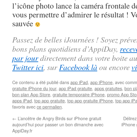
l’icône photo lance la caméra frontale d
vous permettre d’admirer le résultat ! Vo
sauvée
Passez de belles iJournées ! Soyez préve
bons plans quotidiens d’AppiDay,
recev
par jour
directement dans votre boite au
Twitter ici
, sur
Facebook là
ou encore
v
Ce contenu a été publié dans
app iPad
,
app iPhone
, avec comm
gratuite iPhone du jour
,
app iPad gratuite
,
apps gratuites
,
bon pl
bon plan App Store
,
gratuite temporaire iPhone
,
promo App Sto
apps iPad
,
top app gratuite
,
top app gratuite iPhone
,
top app iPa
favoris avec
ce permalien
.
←
L’ancêtre de Angry Birds sur iPhone gratuit
Délirez
aujourd’hui pour passer un bon dimanche avec
iPhone 
AppiDay.fr