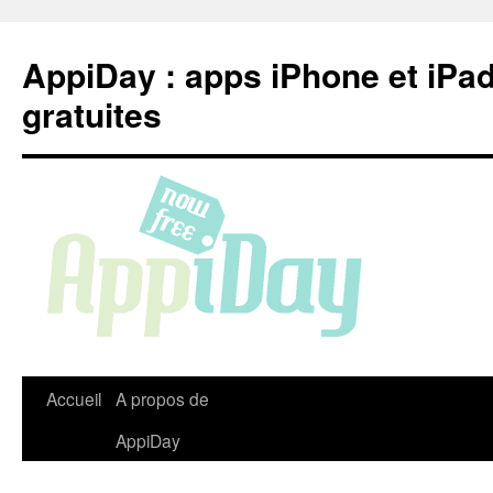
Aller
au
AppiDay : apps iPhone et iPa
contenu
gratuites
Accueil
A propos de
AppiDay