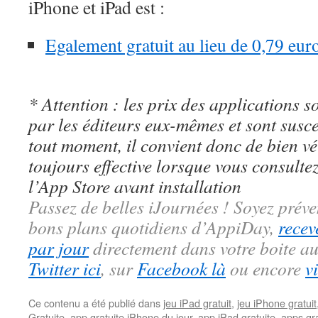
iPhone et iPad est :
Egalement gratuit au lieu de 0,79 eur
* Attention : les prix des applications so
par les éditeurs eux-mêmes et sont susc
tout moment, il convient donc de bien véri
toujours effective lorsque vous consulte
l’App Store avant installation
Passez de belles iJournées ! Soyez préve
bons plans quotidiens d’AppiDay,
recev
par jour
directement dans votre boite au
Twitter ici
, sur
Facebook là
ou encore
v
Ce contenu a été publié dans
jeu iPad gratuit
,
jeu iPhone gratuit
Gratuite
,
app gratuite iPhone du jour
,
app iPad gratuite
,
apps gra