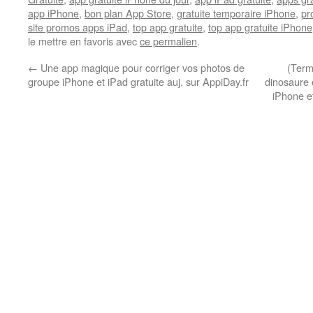
app iPhone
,
bon plan App Store
,
gratuite temporaire iPhone
,
pr
site promos apps iPad
,
top app gratuite
,
top app gratuite iPhone
le mettre en favoris avec
ce permalien
.
←
Une app magique pour corriger vos photos de
(Term
groupe iPhone et iPad gratuite auj. sur AppiDay.fr
dinosaure 
iPhone et