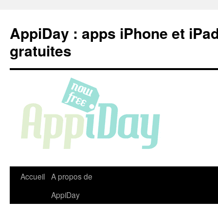
Aller
au
AppiDay : apps iPhone et iPa
contenu
gratuites
Accueil
A propos de
AppiDay