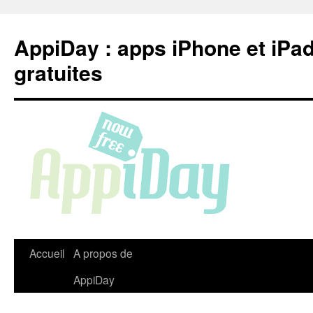
Aller
au
AppiDay : apps iPhone et iPa
contenu
gratuites
Accueil
A propos de
AppiDay