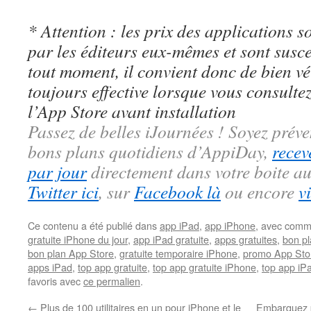
* Attention : les prix des applications so
par les éditeurs eux-mêmes et sont susc
tout moment, il convient donc de bien véri
toujours effective lorsque vous consulte
l’App Store avant installation
Passez de belles iJournées ! Soyez préve
bons plans quotidiens d’AppiDay,
recev
par jour
directement dans votre boite au
Twitter ici
, sur
Facebook là
ou encore
v
Ce contenu a été publié dans
app iPad
,
app iPhone
, avec comm
gratuite iPhone du jour
,
app iPad gratuite
,
apps gratuites
,
bon pl
bon plan App Store
,
gratuite temporaire iPhone
,
promo App Sto
apps iPad
,
top app gratuite
,
top app gratuite iPhone
,
top app iPa
favoris avec
ce permalien
.
←
Plus de 100 utilitaires en un pour iPhone et le
Embarquez p