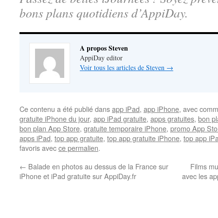
bons plans quotidiens d’AppiDay.
A propos Steven
AppiDay editor
Voir tous les articles de Steven
→
Ce contenu a été publié dans
app iPad
,
app iPhone
, avec comm
gratuite iPhone du jour
,
app iPad gratuite
,
apps gratuites
,
bon pl
bon plan App Store
,
gratuite temporaire iPhone
,
promo App Sto
apps iPad
,
top app gratuite
,
top app gratuite iPhone
,
top app iPa
favoris avec
ce permalien
.
←
Balade en photos au dessus de la France sur
Films mu
iPhone et iPad gratuite sur AppiDay.fr
avec les ap