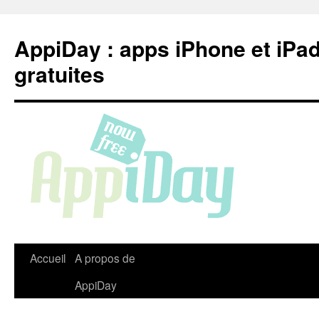
Aller
au
AppiDay : apps iPhone et iPa
contenu
gratuites
Accueil
A propos de
AppiDay