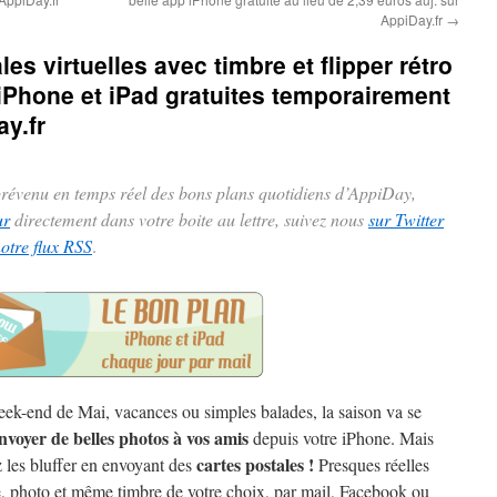
AppiDay.fr
→
es virtuelles avec timbre et flipper rétro
iPhone et iPad gratuites temporairement
y.fr
 prévenu en temps réel des bons plans quotidiens d’AppiDay,
ur
directement dans votre boite au lettre, suivez nous
sur Twitter
notre flux RSS
.
k-end de Mai, vacances ou simples balades, la saison va se
nvoyer de belles photos à vos amis
depuis votre iPhone. Mais
cartes postales !
z les bluffer en envoyant des
Presques réelles
e, photo et même timbre de votre choix, par mail, Facebook ou