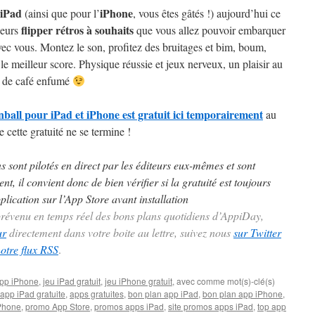
iPad
iPhone
(ainsi que pour l’
, vous êtes gâtés !) aujourd’hui ce
flipper rétros à souhaits
ieurs
que vous allez pouvoir embarquer
vec vous. Montez le son, profitez des bruitages et bim, boum,
 le meilleur score. Physique réussie et jeux nerveux, un plaisir au
t de café enfumé
nball pour iPad et iPhone est gratuit ici temporairement
au
e cette gratuité ne se termine !
ns sont pilotés en direct par les éditeurs eux-mêmes et sont
t, il convient donc de bien vérifier si la gratuité est toujours
plication sur l’App Store avant installation
 prévenu en temps réel des bons plans quotidiens d’AppiDay,
ur
directement dans votre boite au lettre, suivez nous
sur Twitter
notre flux RSS
.
pp iPhone
,
jeu iPad gratuit
,
jeu iPhone gratuit
, avec comme mot(s)-clé(s)
app iPad gratuite
,
apps gratuites
,
bon plan app iPad
,
bon plan app iPhone
,
iPhone
,
promo App Store
,
promos apps iPad
,
site promos apps iPad
,
top app