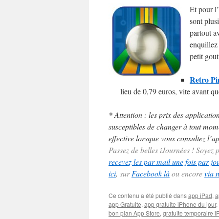
Et pour l’
sont plus
partout a
enquillez
petit gou
Retro Pi
lieu de 0,79 euros, vite avant qu
* Attention : les prix des applicatio
susceptibles de changer à tout momen
effective lorsque vous consultez l’ap
Passez de belles iJournées ! Soyez
recevez les par mail une fois par jo
ici
, sur
Facebook là
ou encore
via 
Ce contenu a été publié dans
app iPad
,
a
app Gratuite
,
app gratuite iPhone du jour
,
bon plan App Store
,
gratuite temporaire 