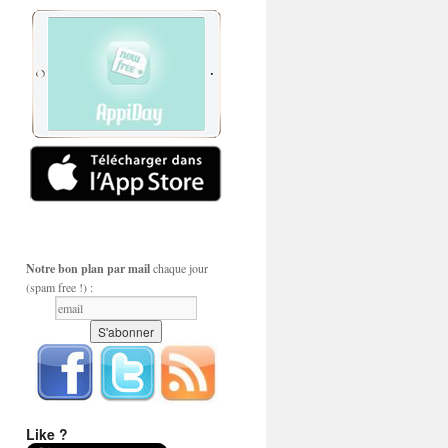
Notre bon plan par mail
chaque jour
(spam free !) :
Like ?