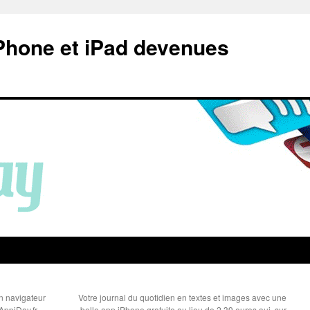
Phone et iPad devenues
un navigateur
Votre journal du quotidien en textes et images avec une
 AppiDay.fr
belle app iPhone gratuite au lieu de 2,39 euros auj. sur