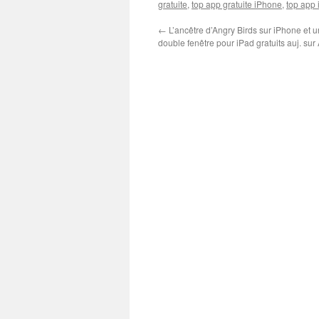
gratuite
,
top app gratuite iPhone
,
top app 
←
L’ancêtre d’Angry Birds sur iPhone et 
double fenêtre pour iPad gratuits auj. sur