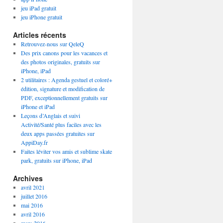
jeu iPad gratuit
jeu iPhone gratuit
Articles récents
Retrouvez-nous sur QeleQ
Des prix canons pour les vacances et
des photos originales, gratuits sur
iPhone, iPad
2 utilitaires : Agenda gestuel et coloré+
édition, signature et modification de
PDF, exceptionnellement gratuits sur
iPhone et iPad
Leçons d’Anglais et suivi
Activité/Santé plus faciles avec les
deux apps passées gratuites sur
AppiDay.fr
Faites léviter vos amis et sublime skate
park, gratuits sur iPhone, iPad
Archives
avril 2021
juillet 2016
mai 2016
avril 2016