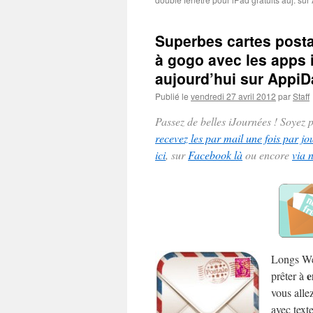
Superbes cartes postal
à gogo avec les apps 
aujourd’hui sur AppiDa
Publié le
vendredi 27 avril 2012
par
Staff
Passez de belles iJournées ! Soyez
recevez les par mail une fois par jo
ici
, sur
Facebook là
ou encore
via 
Longs Wee
e
prêter à
vous alle
avec text