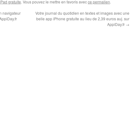
iPad gratuite
. Vous pouvez le mettre en favoris avec
ce permalien
.
un navigateur
Votre journal du quotidien en textes et images avec une
 AppiDay.fr
belle app iPhone gratuite au lieu de 2,39 euros auj. sur
AppiDay.fr
→