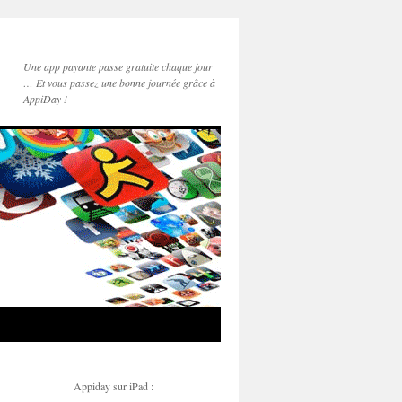
Une app payante passe gratuite chaque jour
… Et vous passez une bonne journée grâce à
AppiDay !
Appiday sur iPad :