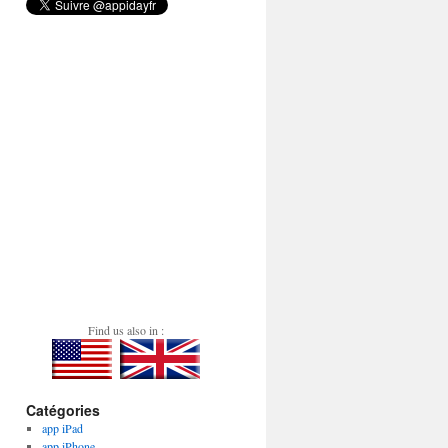
Find us also in :
Catégories
app iPad
app iPhone