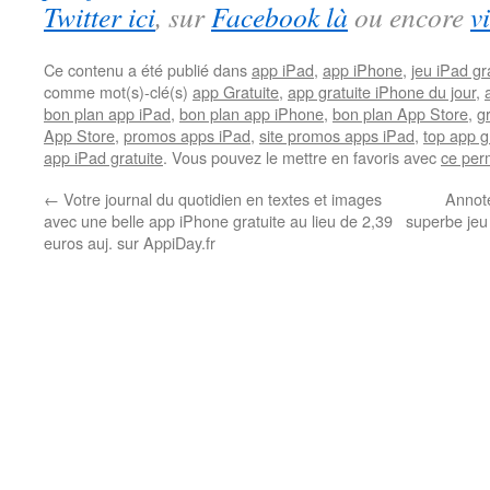
Twitter ici
, sur
Facebook là
ou encore
v
Ce contenu a été publié dans
app iPad
,
app iPhone
,
jeu iPad gra
comme mot(s)-clé(s)
app Gratuite
,
app gratuite iPhone du jour
,
bon plan app iPad
,
bon plan app iPhone
,
bon plan App Store
,
g
App Store
,
promos apps iPad
,
site promos apps iPad
,
top app g
app iPad gratuite
. Vous pouvez le mettre en favoris avec
ce per
←
Votre journal du quotidien en textes et images
Annote
avec une belle app iPhone gratuite au lieu de 2,39
superbe jeu 
euros auj. sur AppiDay.fr