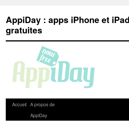
Aller
au
AppiDay : apps iPhone et iPa
contenu
gratuites
Accueil
A propos de
AppiDay