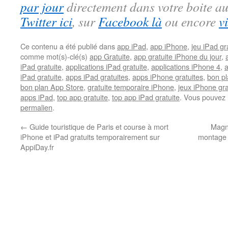
par jour
directement dans votre boite au
Twitter ici
, sur
Facebook là
ou encore
v
Ce contenu a été publié dans
app iPad
,
app iPhone
,
jeu iPad gra
comme mot(s)-clé(s)
app Gratuite
,
app gratuite iPhone du jour
,
iPad gratuite
,
applications iPad gratuite
,
applications iPhone 4
,
a
iPad gratuite
,
apps iPad gratuites
,
apps iPhone gratuites
,
bon pl
bon plan App Store
,
gratuite temporaire iPhone
,
jeux iPhone gra
apps iPad
,
top app gratuite
,
top app iPad gratuite
. Vous pouvez 
permalien
.
←
Guide touristique de Paris et course à mort
Magni
iPhone et iPad gratuits temporairement sur
montage 
AppiDay.fr