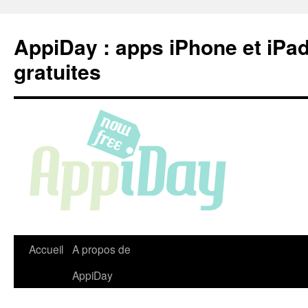
Aller
au
AppiDay : apps iPhone et iPa
contenu
gratuites
Accueil
A propos de
AppiDay