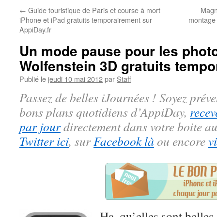
←
Guide touristique de Paris et course à mort
Magni
iPhone et iPad gratuits temporairement sur
montage 
AppiDay.fr
Un mode pause pour les photo
Wolfenstein 3D gratuits tempo
Publié le
jeudi 10 mai 2012
par
Staff
Passez de belles iJournées ! Soyez préve
bons plans quotidiens d’AppiDay,
recev
par jour
directement dans votre boite au
Twitter ici
, sur
Facebook là
ou encore
v
Ha, qu’elles sont belles