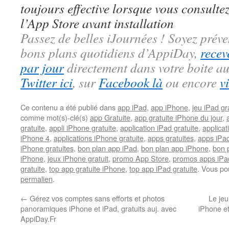
toujours effective lorsque vous consulte
l’App Store avant installation
Passez de belles iJournées ! Soyez préve
bons plans quotidiens d’AppiDay,
recev
par jour
directement dans votre boite au
Twitter ici
, sur
Facebook là
ou encore
v
Ce contenu a été publié dans
app iPad
,
app iPhone
,
jeu iPad gra
comme mot(s)-clé(s)
app Gratuite
,
app gratuite iPhone du jour
,
gratuite
,
appli iPhone gratuite
,
application iPad gratuite
,
applicat
iPhone 4
,
applications iPhone gratuite
,
apps gratuites
,
apps iPad
iPhone gratuites
,
bon plan app iPad
,
bon plan app iPhone
,
bon 
iPhone
,
jeux iPhone gratuit
,
promo App Store
,
promos apps iPa
gratuite
,
top app gratuite iPhone
,
top app iPad gratuite
. Vous po
permalien
.
←
Gérez vos comptes sans efforts et photos
Le jeu
panoramiques iPhone et iPad, gratuits auj. avec
iPhone et
AppiDay.Fr