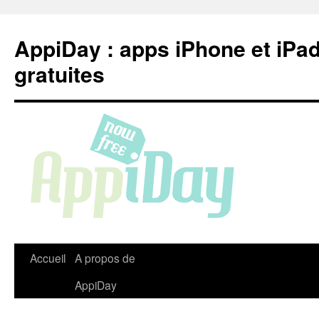
Aller
au
AppiDay : apps iPhone et iPa
contenu
gratuites
Accueil
A propos de
AppiDay