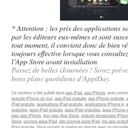
* Attention : les prix des applications so
par les éditeurs eux-mêmes et sont susc
tout moment, il convient donc de bien véri
toujours effective lorsque vous consulte
l’App Store avant installation
Passez de belles iJournées ! Soyez préve
bons plans quotidiens d’AppiDay.
Ce contenu a été publié dans
app iPad
,
app iPhone
, avec comm
gratuite iPhone du jour
,
app iPad gratuite
,
app iPhone gratuite
,
iPad gratuite
,
applications iPad gratuite
,
applications iPhone 4
,
a
gratuites
,
apps iPad gratuite
,
apps iPad gratuites
,
apps iPhone g
plan app iPhone
,
bon plan App Store
,
gratuite temporaire iPhon
Store
,
promos apps iPad
,
site promos apps iPad
,
top app gratui
iPad gratuite
. Vous pouvez le mettre en favoris avec
ce permali