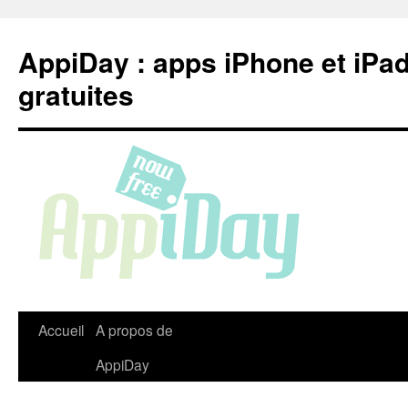
Aller
au
AppiDay : apps iPhone et iPa
contenu
gratuites
Accueil
A propos de
AppiDay