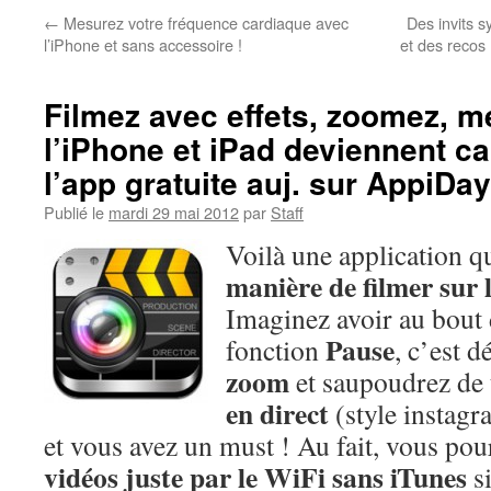
←
Mesurez votre fréquence cardiaque avec
Des invits 
l’iPhone et sans accessoire !
et des recos
Filmez avec effets, zoomez, m
l’iPhone et iPad deviennent 
l’app gratuite auj. sur AppiDay
Publié le
mardi 29 mai 2012
par
Staff
Voilà une application q
manière de filmer sur 
Imaginez avoir au bout 
Pause
fonction
, c’est 
zoom
et saupoudrez de
en direct
(style instagr
et vous avez un must ! Au fait, vous po
vidéos juste par le WiFi sans iTunes
si