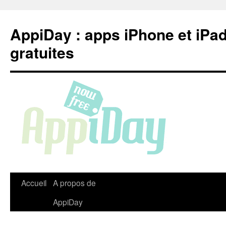
Aller
au
AppiDay : apps iPhone et iPa
contenu
gratuites
Accueil
A propos de
AppiDay