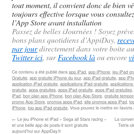
tout moment, il convient donc de bien véri
toujours effective lorsque vous consulte
l’App Store avant installation
Passez de belles iJournées ! Soyez préve
bons plans quotidiens d’AppiDay,
recev
par jour
directement dans votre boite au
Twitter ici
, sur
Facebook là
ou encore
v
Ce contenu a été publié dans
app iPad
,
app iPhone
,
jeu iPad gra
Gratuite
,
app gratuite iPhone du jour
,
app iPad gratuite
,
app iPh
application iPad gratuite
,
applications iPad gratuite
,
applications
gratuite
,
apps gratuites
,
apps iPad gratuite
,
apps iPad gratuites
iPad
,
bon plan app iPhone
,
bon plan App Store
,
gratuite tempor
promo App Store
,
promos apps iPad
,
site promos apps iPad
,
to
iPhone
,
top app iPad gratuite
. Vous pouvez le mettre en favoris
←
Le jeu iPhone et iPad « Sega all Stars racing »
La convers
et une belle app de posts-it sont gratuits
Tetris o
aujourd’hui sur AppiDay.fr