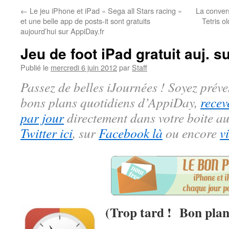
←
Le jeu iPhone et iPad « Sega all Stars racing »
La convers
et une belle app de posts-it sont gratuits
Tetris o
aujourd’hui sur AppiDay.fr
Jeu de foot iPad gratuit auj. s
Publié le
mercredi 6 juin 2012
par
Staff
Passez de belles iJournées ! Soyez préve
bons plans quotidiens d’AppiDay,
recev
par jour
directement dans votre boite au
Twitter ici
, sur
Facebook là
ou encore
v
(Trop tard ! Bon plan 