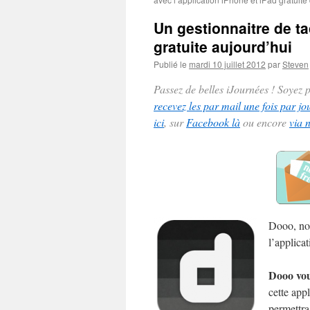
Un gestionnaitre de ta
gratuite aujourd’hui
Publié le
mardi 10 juillet 2012
par
Steven
Passez de belles iJournées ! Soyez
recevez les par mail une fois par jo
ici
, sur
Facebook là
ou encore
via 
Dooo, non
l’applicat
Dooo vou
cette app
permettra