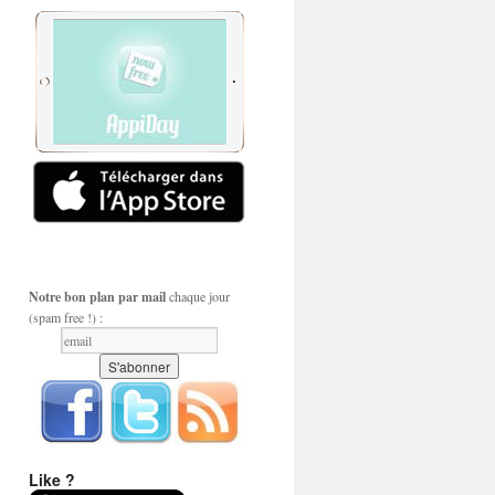
Notre bon plan par mail
chaque jour
(spam free !) :
Like ?