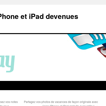
Phone et iPad devenues
isez vos notes
Partagez vos photos de vacances de façon originale avec
 du jour
l’app iPhone et iPad gratuite aujourd’hui
→