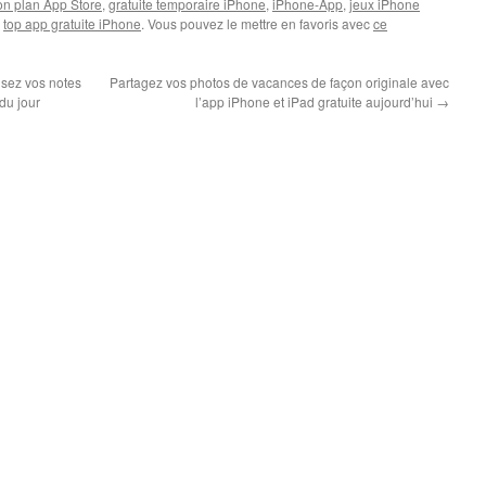
on plan App Store
,
gratuite temporaire iPhone
,
iPhone-App
,
jeux iPhone
,
top app gratuite iPhone
. Vous pouvez le mettre en favoris avec
ce
isez vos notes
Partagez vos photos de vacances de façon originale avec
 du jour
l’app iPhone et iPad gratuite aujourd’hui
→