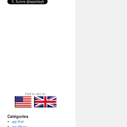
Find us also in :
Catégories
app iPad
app iPhone