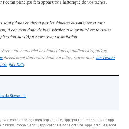
l’écran principal fera apparaitre l’historique de vos taches.
ns sont pilotés en direct par les éditeurs eux-mêmes et sont
t, il convient donc de bien vérifier si la gratuité est toujours
plication sur l’App Store avant installation
 prévenu en temps réel des bons plans quotidiens d’AppiDay,
ur
directement dans votre boite au lettre, suivez nous
sur Twitter
notre flux RSS
.
cles de Steven
→
, avec comme mot(s)-clé(s)
app Gratuite
,
app gratuite iPhone du jour
,
app
lications iPhone 4 et 4S
,
applications iPhone gratuite
,
apps gratuites
,
apps