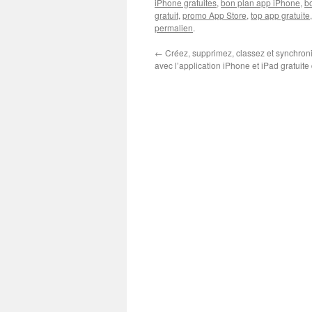
iPhone gratuites
,
bon plan app iPhone
,
b
gratuit
,
promo App Store
,
top app gratuite
permalien
.
←
Créez, supprimez, classez et synchron
avec l’application iPhone et iPad gratuite