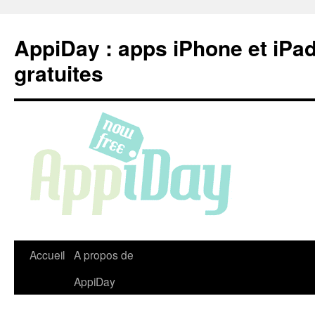
Aller
au
AppiDay : apps iPhone et iPa
contenu
gratuites
Accueil
A propos de
AppiDay