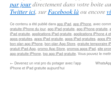
par jour
directement dans votre boite au
Twitter ici
, sur
Facebook là
ou encore
v
Ce contenu a été publié dans
app iPad
,
app iPhone
, avec comm
gratuite iPhone du jour
,
app iPad gratuite
,
app iPhone gratuite
,
iPad gratuite
,
applications iPad gratuite
,
applications iPhone 4 e
apps gratuites
,
apps iPad gratuite
,
apps iPad gratuites
,
apps iPh
bon plan app iPhone
,
bon plan App Store
,
gratuite temporaire 
gratuit iPad-App
,
promo App Store
,
promos apps iPad
,
site pr
app gratuite iPhone
,
top app iPad gratuite
. Vous pouvez le mett
←
Devenez un vrai pro du potager avec l’app
WhatsApp 
iPhone et iPad gratuite aujourd’hui