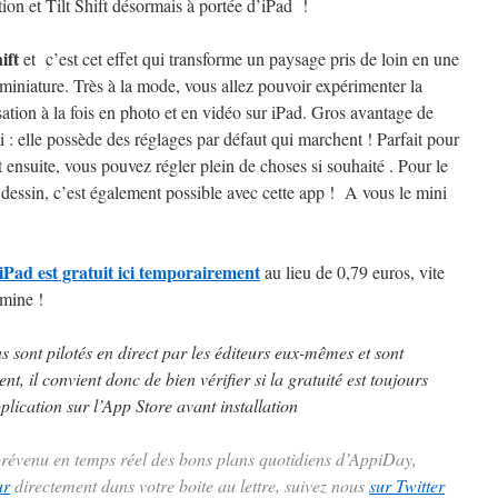
on et Tilt Shift désormais à portée d’iPad !
ift
et c’est cet effet qui transforme un paysage pris de loin en une
miniature. Très à la mode, vous allez pouvoir expérimenter la
sation à la fois en photo et en vidéo sur iPad. Gros avantage de
li : elle possède des réglages par défaut qui marchent ! Parfait pour
t ensuite, vous pouvez régler plein de choses si souhaité . Pour le
 dessin, c’est également possible avec cette app ! A vous le mini
Pad est gratuit ici temporairement
au lieu de 0,79 euros, vite
rmine !
ns sont pilotés en direct par les éditeurs eux-mêmes et sont
t, il convient donc de bien vérifier si la gratuité est toujours
plication sur l’App Store avant installation
 prévenu en temps réel des bons plans quotidiens d’AppiDay,
ur
directement dans votre boite au lettre, suivez nous
sur Twitter