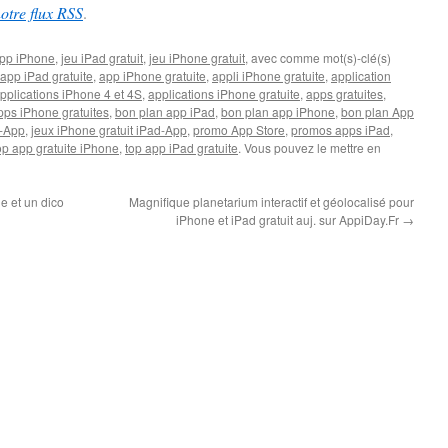
notre flux RSS
.
pp iPhone
,
jeu iPad gratuit
,
jeu iPhone gratuit
, avec comme mot(s)-clé(s)
app iPad gratuite
,
app iPhone gratuite
,
appli iPhone gratuite
,
application
pplications iPhone 4 et 4S
,
applications iPhone gratuite
,
apps gratuites
,
pps iPhone gratuites
,
bon plan app iPad
,
bon plan app iPhone
,
bon plan App
-App
,
jeux iPhone gratuit iPad-App
,
promo App Store
,
promos apps iPad
,
op app gratuite iPhone
,
top app iPad gratuite
. Vous pouvez le mettre en
e et un dico
Magnifique planetarium interactif et géolocalisé pour
iPhone et iPad gratuit auj. sur AppiDay.Fr
→