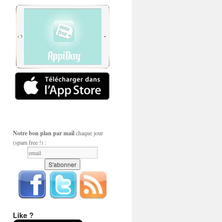
Notre bon plan par mail
chaque jour
(spam free !) :
Like ?