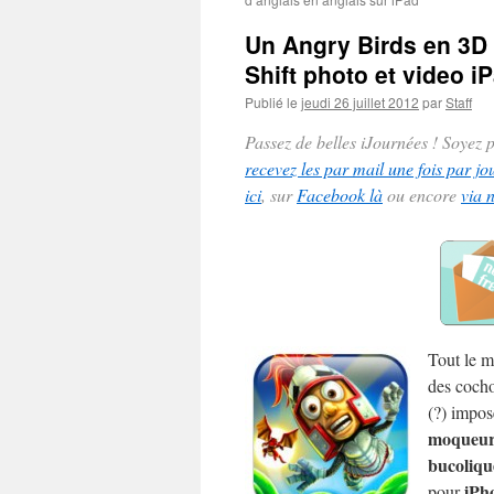
Un Angry Birds en 3D 
Shift photo et video i
Publié le
jeudi 26 juillet 2012
par
Staff
Passez de belles iJournées ! Soyez
recevez les par mail une fois par jo
ici
, sur
Facebook là
ou encore
via 
Tout le m
des cocho
(?) impo
moqueur
bucoliqu
iPh
pour