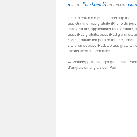
ici
, sur
Facebook là
ou encore
via 
Ce contenu a été publié dans
app iPad
,
a
app Gratuite
,
app gratuite iPhone du jour
,
iPad gratuite
,
applications iPad gratuite
,
a
apps iPad gratuite
,
apps iPad gratuites
,
a
Store
,
gratuite temporaire iPhone
,
iPhone
site promos apps iPad
,
top app gratuite
,
t
favoris avec
ce permalien
.
←
WhatsApp Messenger gratuit sur iPhon
d’anglais en anglais sur iPad