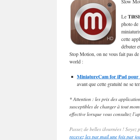
Slow Moti
TiltSh
Le
photo de 
miniaturi
cette app
débuter e
Stop Motion, on ne vous fait pas de
world :
MiniatureCam for iPad pour i
avant que cette gratuité ne se te
* Attention : les prix des applicatio
susceptibles de changer à tout momen
effective lorsque vous consultez l’ap
Passez de belles iJournées ! Soyez
recevez les par mail une fois par jo