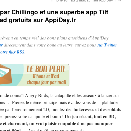
par Chillingo et une superbe app Tilt
Pad gratuits sur AppiDay.fr
 prévenu en temps réel des bons plans quotidiens d’AppiDay,
ur
directement dans votre boite au lettre, suivez nous
sur Twitter
notre flux RSS
.
onde connaît Angry Birds, la catapulte et les oiseaux à lancer sur
ns … Prenez le même principe mais évadez vous de la platitude
forteresses et des soldats
sée par l’environnement 2D, montez des
s
Un jeu récent, tout en 3D,
, prenez votre catapulte et boum !
e et charmant, un vrai plaisir coupable à ne pas manquer
one et iPad
… Avant qu’il ne repasse payant :