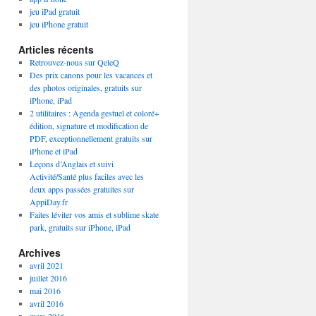
jeu iPad gratuit
jeu iPhone gratuit
Articles récents
Retrouvez-nous sur QeleQ
Des prix canons pour les vacances et
des photos originales, gratuits sur
iPhone, iPad
2 utilitaires : Agenda gestuel et coloré+
édition, signature et modification de
PDF, exceptionnellement gratuits sur
iPhone et iPad
Leçons d’Anglais et suivi
Activité/Santé plus faciles avec les
deux apps passées gratuites sur
AppiDay.fr
Faites léviter vos amis et sublime skate
park, gratuits sur iPhone, iPad
Archives
avril 2021
juillet 2016
mai 2016
avril 2016