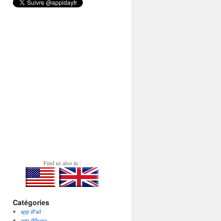
Find us also in :
Catégories
app iPad
app iPhone