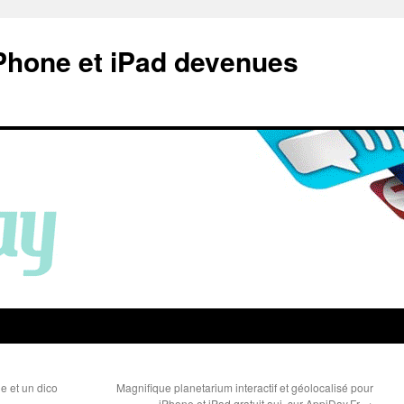
Phone et iPad devenues
e et un dico
Magnifique planetarium interactif et géolocalisé pour
iPhone et iPad gratuit auj. sur AppiDay.Fr
→