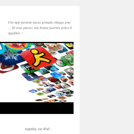
Une app payante passe gratuite chaque jour
… Et vous passez une bonne journée grâce à
AppiDay !
Appiday sur iPad :