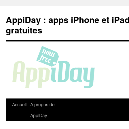
Aller
au
AppiDay : apps iPhone et iPa
contenu
gratuites
Accueil
A propos de
AppiDay