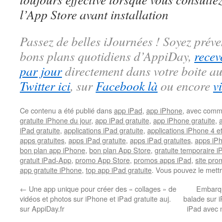
l’App Store avant installation
Passez de belles iJournées ! Soyez préve
bons plans quotidiens d’AppiDay,
recev
par jour
directement dans votre boite au
Twitter ici
, sur
Facebook là
ou encore
v
Ce contenu a été publié dans
app iPad
,
app iPhone
, avec comm
gratuite iPhone du jour
,
app iPad gratuite
,
app iPhone gratuite
,
iPad gratuite
,
applications iPad gratuite
,
applications iPhone 4 e
apps gratuites
,
apps iPad gratuite
,
apps iPad gratuites
,
apps iPh
bon plan app iPhone
,
bon plan App Store
,
gratuite temporaire 
gratuit iPad-App
,
promo App Store
,
promos apps iPad
,
site pr
app gratuite iPhone
,
top app iPad gratuite
. Vous pouvez le mett
←
Une app unique pour créer des « collages » de
Embarqu
vidéos et photos sur iPhone et iPad gratuite auj.
balade sur i
sur AppiDay.fr
iPad avec 