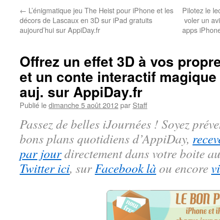
←
L’énigmatique jeu The Heist pour iPhone et les
Pilotez le l
décors de Lascaux en 3D sur iPad gratuits
voler un av
aujourd’hui sur AppiDay.fr
apps iPhone 
Offrez un effet 3D à vos prop
et un conte interactif magique
auj. sur AppiDay.fr
Publié le
dimanche 5 août 2012
par
Staff
Passez de belles iJournées ! Soyez préve
bons plans quotidiens d’AppiDay,
recev
par jour
directement dans votre boite au
Twitter ici
, sur
Facebook là
ou encore
v