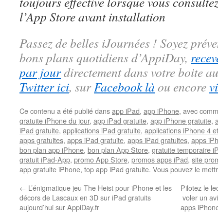
toujours effective lorsque vous consulte
l’App Store avant installation
Passez de belles iJournées ! Soyez préve
bons plans quotidiens d’AppiDay,
recev
par jour
directement dans votre boite au
Twitter ici
, sur
Facebook là
ou encore
v
Ce contenu a été publié dans
app iPad
,
app iPhone
, avec comm
gratuite iPhone du jour
,
app iPad gratuite
,
app iPhone gratuite
,
iPad gratuite
,
applications iPad gratuite
,
applications iPhone 4 e
apps gratuites
,
apps iPad gratuite
,
apps iPad gratuites
,
apps iPh
bon plan app iPhone
,
bon plan App Store
,
gratuite temporaire 
gratuit iPad-App
,
promo App Store
,
promos apps iPad
,
site pr
app gratuite iPhone
,
top app iPad gratuite
. Vous pouvez le mett
←
L’énigmatique jeu The Heist pour iPhone et les
Pilotez le l
décors de Lascaux en 3D sur iPad gratuits
voler un av
aujourd’hui sur AppiDay.fr
apps iPhone 