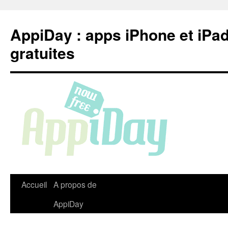
Aller
au
AppiDay : apps iPhone et iPa
contenu
gratuites
Accueil
A propos de
AppiDay