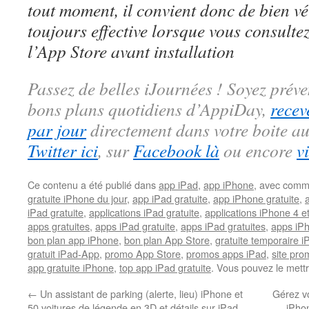
tout moment, il convient donc de bien véri
toujours effective lorsque vous consulte
l’App Store avant installation
Passez de belles iJournées ! Soyez préve
bons plans quotidiens d’AppiDay,
recev
par jour
directement dans votre boite au
Twitter ici
, sur
Facebook là
ou encore
v
Ce contenu a été publié dans
app iPad
,
app iPhone
, avec comm
gratuite iPhone du jour
,
app iPad gratuite
,
app iPhone gratuite
,
iPad gratuite
,
applications iPad gratuite
,
applications iPhone 4 e
apps gratuites
,
apps iPad gratuite
,
apps iPad gratuites
,
apps iPh
bon plan app iPhone
,
bon plan App Store
,
gratuite temporaire 
gratuit iPad-App
,
promo App Store
,
promos apps iPad
,
site pr
app gratuite iPhone
,
top app iPad gratuite
. Vous pouvez le mett
←
Un assistant de parking (alerte, lieu) iPhone et
Gérez vo
50 voitures de légende en 3D et détails sur iPad
iPhon