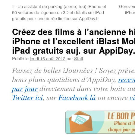
←
Un assistant de parking (alerte, lieu) iPhone et
Gérez vo
50 voitures de légende en 3D et détails sur iPad
iPhon
gratuits pour une durée limitée sur AppiDay.fr
Créez des films à l’ancienne h
iPhone et l’excellent iBlast Mo
iPad gratuits auj. sur AppiDay.
Publié le
jeudi 16 août 2012
par
Staff
Passez de belles iJournées ! Soyez préve
bons plans quotidiens d’AppiDay,
recev
par jour
directement dans votre boite au
Twitter ici
, sur
Facebook là
ou encore
v