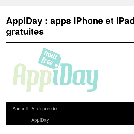
Aller
au
AppiDay : apps iPhone et iPa
contenu
gratuites
Accueil
A propos de
AppiDay