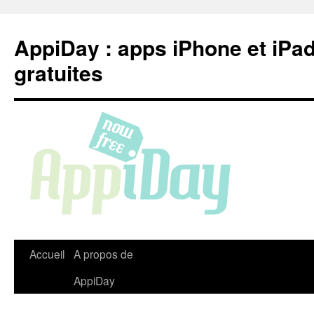
Aller
au
AppiDay : apps iPhone et iPa
contenu
gratuites
Accueil
A propos de
AppiDay