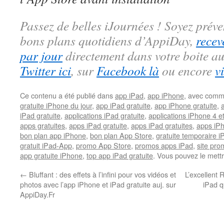
Passez de belles iJournées ! Soyez préve
bons plans quotidiens d’AppiDay,
recev
par jour
directement dans votre boite au
Twitter ici
, sur
Facebook là
ou encore
v
Ce contenu a été publié dans
app iPad
,
app iPhone
, avec comm
gratuite iPhone du jour
,
app iPad gratuite
,
app iPhone gratuite
,
iPad gratuite
,
applications iPad gratuite
,
applications iPhone 4 e
apps gratuites
,
apps iPad gratuite
,
apps iPad gratuites
,
apps iPh
bon plan app iPhone
,
bon plan App Store
,
gratuite temporaire 
gratuit iPad-App
,
promo App Store
,
promos apps iPad
,
site pr
app gratuite iPhone
,
top app iPad gratuite
. Vous pouvez le mett
←
Bluffant : des effets à l’infini pour vos vidéos et
L’excellent
photos avec l’app iPhone et iPad gratuite auj. sur
iPad q
AppiDay.Fr