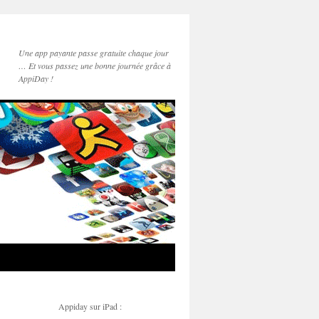
Une app payante passe gratuite chaque jour
… Et vous passez une bonne journée grâce à
AppiDay !
Appiday sur iPad :