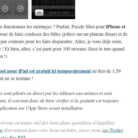
iPhone et
ire fonctionner les méninges ? Parfait, Puzzle Shot pour
ose de faire coulisser des billes (jolies) sur un plateau (beau) et de
 par couleurs pour les faire disparaître. Allez, je vous déjà venir,
e ! Et bien, allez, c’est parti pour 100 niveaux (lisez le tuto quand
n !)
hot pour iPad est gratuit ici temporairement
au lieu de 1,59
ité ne se termine !
ns sont pilotés en direct par les éditeurs eux-mêmes et sont
t, il convient donc de bien vérifier si la gratuité est toujours
plication sur l’App Store avant installation
 prévenu en temps réel des bons plans quotidiens d’AppiDay,
ur
directement dans votre boite au lettre, suivez nous
sur Twitter
notre flux RSS
.