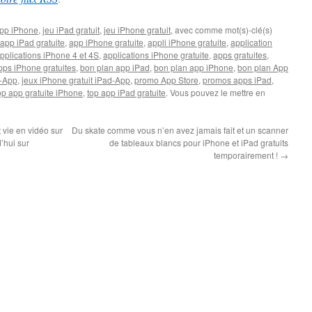
pp iPhone
,
jeu iPad gratuit
,
jeu iPhone gratuit
, avec comme mot(s)-clé(s)
app iPad gratuite
,
app iPhone gratuite
,
appli iPhone gratuite
,
application
pplications iPhone 4 et 4S
,
applications iPhone gratuite
,
apps gratuites
,
pps iPhone gratuites
,
bon plan app iPad
,
bon plan app iPhone
,
bon plan App
-App
,
jeux iPhone gratuit iPad-App
,
promo App Store
,
promos apps iPad
,
op app gratuite iPhone
,
top app iPad gratuite
. Vous pouvez le mettre en
vie en vidéo sur
Du skate comme vous n’en avez jamais fait et un scanner
’hui sur
de tableaux blancs pour iPhone et iPad gratuits
temporairement !
→