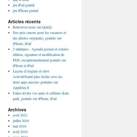
jeu iPad gratuit
jeu iPhone gratuit
Articles récents
Retrouvez-nous sur QeleQ
Des prix canons pour les vacances et
des photos originales, gratuits sur
iPhone, iPad
2 utilitaires : Agenda gestuel et coloré+
édition, signature et modification de
PDF, exceptionnellement gratuits sur
iPhone et iPad
Leçons d’Anglais et suivi
Activité/Santé plus faciles avec les
deux apps passées gratuites sur
AppiDay.fr
Faites léviter vos amis et sublime skate
park, gratuits sur iPhone, iPad
Archives
avril 2021
juillet 2016
mai 2016
avril 2016