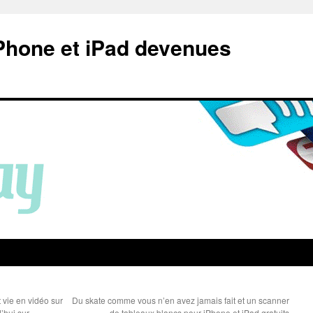
Phone et iPad devenues
vie en vidéo sur
Du skate comme vous n’en avez jamais fait et un scanner
’hui sur
de tableaux blancs pour iPhone et iPad gratuits