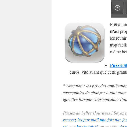
Prêt à fa
iPad
prop
les réunir
trop facil
même hei
Puzzle S
euros, vite avant que cette gratu
* Attention : les prix des applicatio
susceptibles de changer à tout momen
effective lorsque vous consultez l’ap
Passez de belles iJournées ! Soyez
recevez les par mail une fois par jo
ici
, sur
Facebook là
ou encore
via 