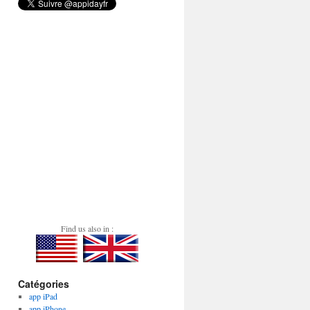
Find us also in :
Catégories
app iPad
app iPhone