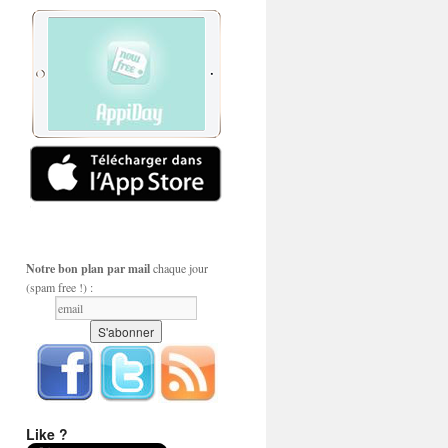
Notre bon plan par mail
chaque jour
(spam free !) :
Like ?