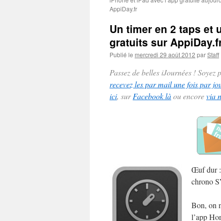
AppiDay.fr
Un timer en 2 taps et 
gratuits sur AppiDay.f
Publié le
mercredi 29 août 2012
par
Staff
Passez de belles iJournées ! Soyez
recevez les par mail une fois par jo
ici
, sur
Facebook là
ou encore
via 
Œuf dur :
chrono S
Bon, on n
l’app Horl