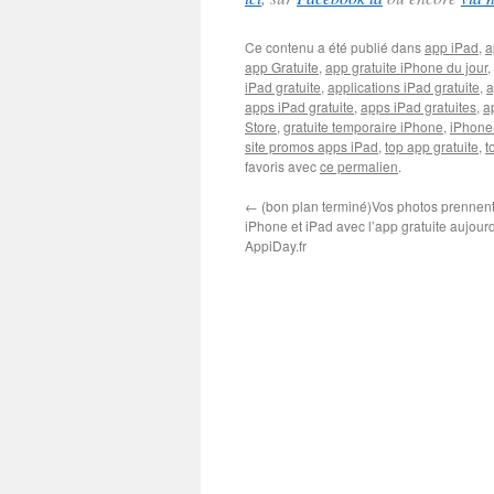
Ce contenu a été publié dans
app iPad
,
a
app Gratuite
,
app gratuite iPhone du jour
,
iPad gratuite
,
applications iPad gratuite
,
a
apps iPad gratuite
,
apps iPad gratuites
,
a
Store
,
gratuite temporaire iPhone
,
iPhone
site promos apps iPad
,
top app gratuite
,
t
favoris avec
ce permalien
.
←
(bon plan terminé)Vos photos prennent 
iPhone et iPad avec l’app gratuite aujourd
AppiDay.fr