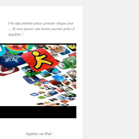
Une app payante passe gratuite chaque jour
… Et vous passez une bonne journée grâce à
AppiDay !
Appiday sur iPad :