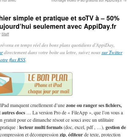
hier simple et pratique et soTV à – 50%
aujourd’hui seulement avec AppiDay.fr
r
Staff
 prévenu en temps réel des bons plans quotidiens d’AppiDay,
ur
directement dans votre boite au lettre, suivez nous
sur Twitter
notre flux RSS
.
zone ou ranger ses fichiers,
/iPad manquent cruellement d’une
t autres docs
… La version Pro de « FileApp », que l’on vous a
n gratuit pour ce dimanche résout ce souci avec un utilitaire
lecteur multi formats
gestion de
 pratique :
(doc, excel, pdf , …),
zip
éditeur
 compression et décompression
,
de texte, protection