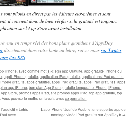
ns sont pilotés en direct par les éditeurs eux-mêmes et sont
t, il convient donc de bien vérifier si la gratuité est toujours
plication sur l’App Store avant installation
 prévenu en temps réel des bons plans quotidiens d’AppiDay,
ur
directement dans votre boite au lettre, suivez nous
sur Twitter
notre flux RSS
.
pp iPhone
, avec comme mot(s)-clé(s)
app Gratuite
,
app gratuite iPhone du
te
,
appli iPhone gratuite
,
application iPad gratuite
,
applications iPad gratuite
,
iPhone gratuite
,
apps gratuites
,
apps iPad gratuite
,
apps iPad gratuites
,
apps
plan app iPhone
,
bon plan App Store
,
gratuite temporaire iPhone
,
iPhone-
 App Store
,
promos apps iPad
,
site promos apps iPad
,
top app gratuite
,
top
. Vous pouvez le mettre en favoris avec
ce permalien
.
 l’addictif « Letris
L’app iPhone ‘Jour de Poub’ et une superbe app de
d’hui avec
montage vidéo iPad gratuits sur AppiDay.fr
→