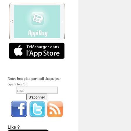
Notre bon plan par mail
chaque jour
(spam free !) :
Like ?