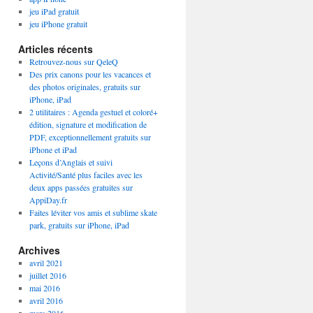
jeu iPad gratuit
jeu iPhone gratuit
Articles récents
Retrouvez-nous sur QeleQ
Des prix canons pour les vacances et
des photos originales, gratuits sur
iPhone, iPad
2 utilitaires : Agenda gestuel et coloré+
édition, signature et modification de
PDF, exceptionnellement gratuits sur
iPhone et iPad
Leçons d’Anglais et suivi
Activité/Santé plus faciles avec les
deux apps passées gratuites sur
AppiDay.fr
Faites léviter vos amis et sublime skate
park, gratuits sur iPhone, iPad
Archives
avril 2021
juillet 2016
mai 2016
avril 2016