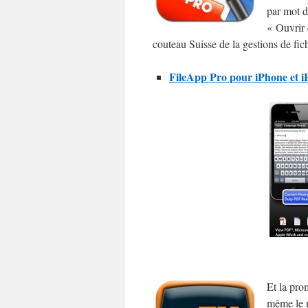
par mot d
« Ouvrir 
couteau Suisse de la gestions de fic
FileApp Pro pour iPhone et iP
Et la pro
même le 