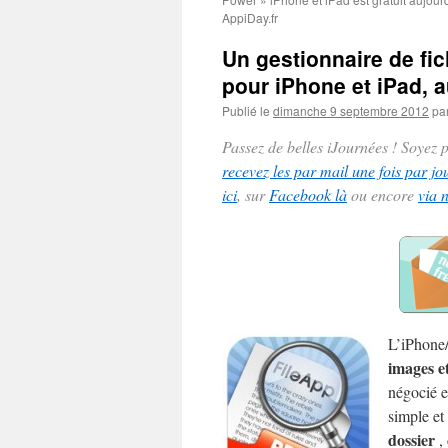
AppiDay.fr
Un gestionnaire de fic
pour iPhone et iPad, 
Publié le
dimanche 9 septembre 2012
pa
Passez de belles iJournées ! Soyez
recevez les par mail une fois par jo
ici
, sur
Facebook là
ou encore
via 
L’iPhone
images e
négocié e
simple et
dossier
,