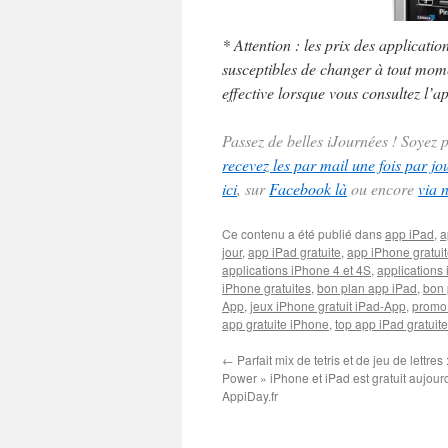
* Attention : les prix des applicatio
susceptibles de changer à tout momen
effective lorsque vous consultez l’ap
Passez de belles iJournées ! Soyez
recevez les par mail une fois par jo
ici
, sur
Facebook là
ou encore
via 
Ce contenu a été publié dans
app iPad
,
a
jour
,
app iPad gratuite
,
app iPhone gratui
applications iPhone 4 et 4S
,
applications 
iPhone gratuites
,
bon plan app iPad
,
bon 
App
,
jeux iPhone gratuit iPad-App
,
promo
app gratuite iPhone
,
top app iPad gratuite
←
Parfait mix de tetris et de jeu de lettres :
Power » iPhone et iPad est gratuit aujour
AppiDay.fr