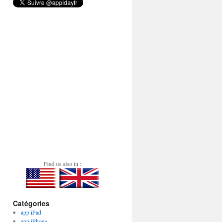
Find us also in :
Catégories
app iPad
app iPhone