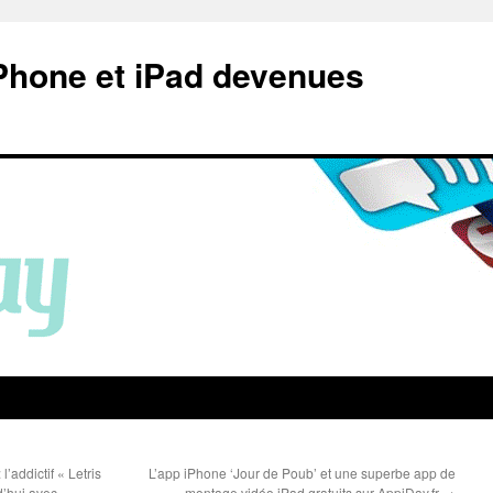
Phone et iPad devenues
 l’addictif « Letris
L’app iPhone ‘Jour de Poub’ et une superbe app de
d’hui avec
montage vidéo iPad gratuits sur AppiDay.fr
→