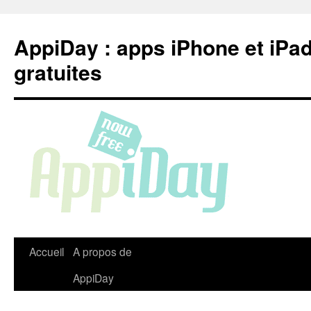
Aller
au
AppiDay : apps iPhone et iPa
contenu
gratuites
Accueil
A propos de
AppiDay