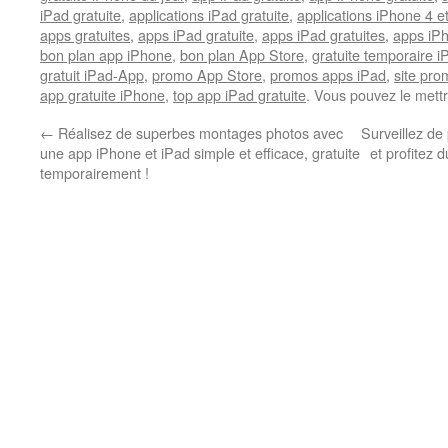
iPad gratuite
,
applications iPad gratuite
,
applications iPhone 4 e
apps gratuites
,
apps iPad gratuite
,
apps iPad gratuites
,
apps iPh
bon plan app iPhone
,
bon plan App Store
,
gratuite temporaire 
gratuit iPad-App
,
promo App Store
,
promos apps iPad
,
site pr
app gratuite iPhone
,
top app iPad gratuite
. Vous pouvez le mett
←
Réalisez de superbes montages photos avec
Surveillez d
une app iPhone et iPad simple et efficace, gratuite
et profitez d
temporairement !