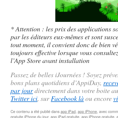
* Attention : les prix des applications so
par les éditeurs eux-mêmes et sont susc
tout moment, il convient donc de bien véri
toujours effective lorsque vous consulte
l’App Store avant installation
Passez de belles iJournées ! Soyez préve
bons plans quotidiens d’AppiDay,
recev
par jour
directement dans votre boite au
Twitter ici
, sur
Facebook là
ou encore
v
Ce contenu a été publié dans
app iPad
,
app iPhone
, avec comm
gratuite iPhone du jour
,
app iPad gratuite
,
app iPhone gratuite
,