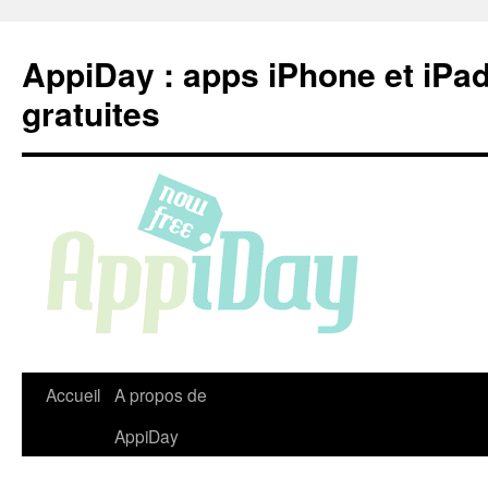
Aller
au
AppiDay : apps iPhone et iPa
contenu
gratuites
Accueil
A propos de
AppiDay