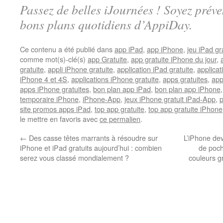
Passez de belles iJournées ! Soyez préve
bons plans quotidiens d’AppiDay.
Ce contenu a été publié dans
app iPad
,
app iPhone
,
jeu iPad gra
comme mot(s)-clé(s)
app Gratuite
,
app gratuite iPhone du jour
,
gratuite
,
appli iPhone gratuite
,
application iPad gratuite
,
applicat
iPhone 4 et 4S
,
applications iPhone gratuite
,
apps gratuites
,
app
apps iPhone gratuites
,
bon plan app iPad
,
bon plan app iPhone
temporaire iPhone
,
iPhone-App
,
jeux iPhone gratuit iPad-App
,
site promos apps iPad
,
top app gratuite
,
top app gratuite iPhone
le mettre en favoris avec
ce permalien
.
←
Des casse têtes marrants à résoudre sur
L’iPhone dev
iPhone et iPad gratuits aujourd’hui : combien
de poch
serez vous classé mondialement ?
couleurs gr