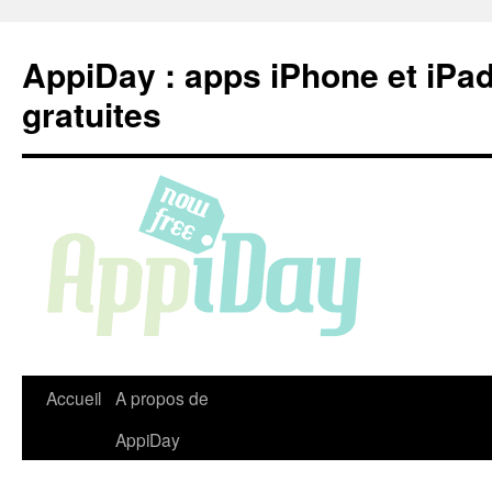
Aller
au
AppiDay : apps iPhone et iPa
contenu
gratuites
Accueil
A propos de
AppiDay