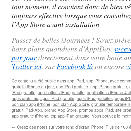
tout moment, il convient donc de bien véri
toujours effective lorsque vous consulte
l’App Store avant installation
Passez de belles iJournées ! Soyez préve
bons plans quotidiens d’AppiDay,
recev
par jour
directement dans votre boite au
Twitter ici
, sur
Facebook là
ou encore
v
Ce contenu a été publié dans
app iPad
,
app iPhone
, avec comm
gratuite iPhone du jour
,
app iPad gratuite
,
app iPhone gratuite
,
iPad gratuite
,
applications iPad gratuite
,
applications iPhone 4 e
apps gratuites
,
apps iPad gratuite
,
apps iPad gratuites
,
apps iPh
bon plan app iPhone
,
bon plan App Store
,
gratuite temporaire 
gratuit iPad-App
,
promo App Store
,
promos apps iPad
,
site pr
app gratuite iPhone
,
top app iPad gratuite
. Vous pouvez le mett
←
Créez des notes sur votre fond d’écran iPhone
Plus de 100 é