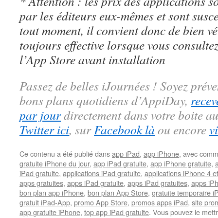
* Attention : les prix des applications so
par les éditeurs eux-mêmes et sont susc
tout moment, il convient donc de bien véri
toujours effective lorsque vous consulte
l’App Store avant installation
Passez de belles iJournées ! Soyez préve
bons plans quotidiens d’AppiDay,
recev
par jour
directement dans votre boite au
Twitter ici
, sur
Facebook là
ou encore
v
Ce contenu a été publié dans
app iPad
,
app iPhone
, avec comm
gratuite iPhone du jour
,
app iPad gratuite
,
app iPhone gratuite
,
iPad gratuite
,
applications iPad gratuite
,
applications iPhone 4 e
apps gratuites
,
apps iPad gratuite
,
apps iPad gratuites
,
apps iPh
bon plan app iPhone
,
bon plan App Store
,
gratuite temporaire 
gratuit iPad-App
,
promo App Store
,
promos apps iPad
,
site pr
app gratuite iPhone
,
top app iPad gratuite
. Vous pouvez le mett