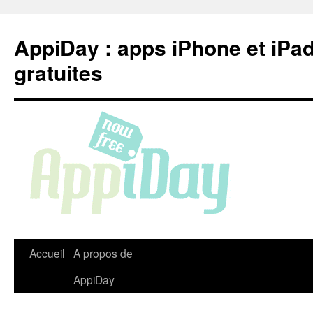
Aller
au
AppiDay : apps iPhone et iPa
contenu
gratuites
Accueil
A propos de
AppiDay