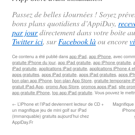
Passez de belles iJournées ! Soyez préve
bons plans quotidiens d’AppiDay,
recev
par jour
directement dans votre boite au
Twitter ici
, sur
Facebook là
ou encore
v
Ce contenu a été publié dans
app iPad
,
app iPhone
, avec comm
gratuite iPhone du jour
,
app iPad gratuite
,
app iPhone gratuite
,
iPad gratuite
,
applications iPad gratuite
,
applications iPhone 4 e
apps gratuites
,
apps iPad gratuite
,
apps iPad gratuites
,
apps iPh
bon plan app iPhone
,
bon plan App Store
,
gratuite temporaire 
gratuit iPad-App
,
promo App Store
,
promos apps iPad
,
site pr
app gratuite iPhone
,
top app iPad gratuite
. Vous pouvez le mett
←
L’iPhone et l’iPad deviennent lecteur de CD +
Magnifique 
un magnifique jeu de mini golf sur iPad
iPhone
(immanquable) gratuits aujourd’hui chez
AppiDay.Fr