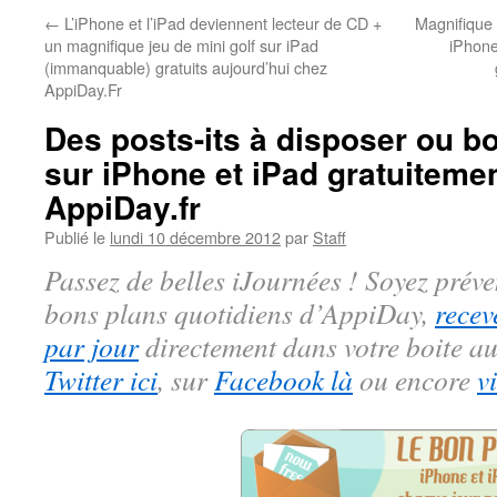
←
L’iPhone et l’iPad deviennent lecteur de CD +
Magnifique 
un magnifique jeu de mini golf sur iPad
iPhone
(immanquable) gratuits aujourd’hui chez
AppiDay.Fr
Des posts-its à disposer ou 
sur iPhone et iPad gratuitemen
AppiDay.fr
Publié le
lundi 10 décembre 2012
par
Staff
Passez de belles iJournées ! Soyez préve
bons plans quotidiens d’AppiDay,
recev
par jour
directement dans votre boite au
Twitter ici
, sur
Facebook là
ou encore
v