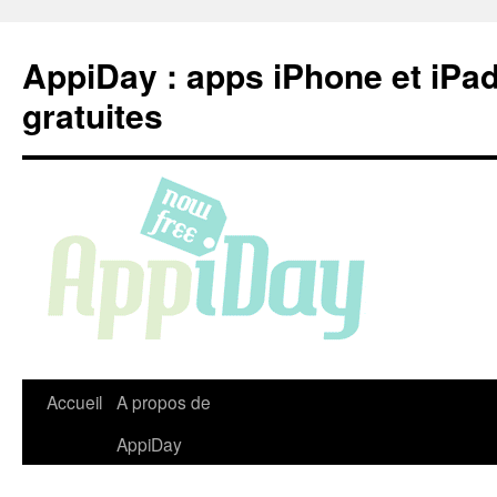
Aller
au
AppiDay : apps iPhone et iPa
contenu
gratuites
Accueil
A propos de
AppiDay