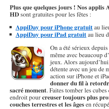
Plus que quelques jours ! Nos applis
HD
sont gratuites pour les fêtes :
AppiDay pour iPhone gratuit
au lie
AppiDay pour iPad gratuit
au lieu d
On a été sérieux depuis
même avec beaucoup d’
jeux. Alors aujourd’hui,
détente avec un jeu de m
action sur iPhone et iPa
donner du fil à retord
sacré moment
. Faites tomber les cubes
creuser toujours plus prof
endroit pour
couches terrestres et les âges
en récupé