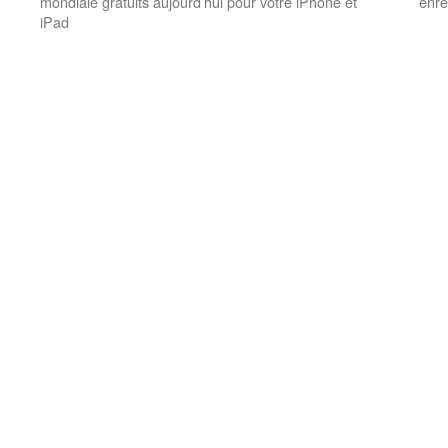
mondiale gratuits aujourd’hui pour votre iPhone et
enre
iPad