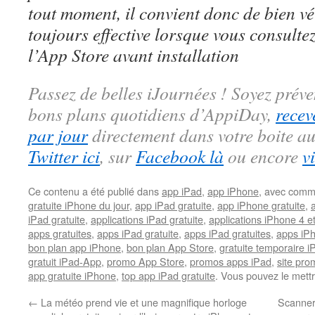
tout moment, il convient donc de bien véri
toujours effective lorsque vous consulte
l’App Store avant installation
Passez de belles iJournées ! Soyez préve
bons plans quotidiens d’AppiDay,
recev
par jour
directement dans votre boite au
Twitter ici
, sur
Facebook là
ou encore
v
Ce contenu a été publié dans
app iPad
,
app iPhone
, avec comm
gratuite iPhone du jour
,
app iPad gratuite
,
app iPhone gratuite
,
iPad gratuite
,
applications iPad gratuite
,
applications iPhone 4 e
apps gratuites
,
apps iPad gratuite
,
apps iPad gratuites
,
apps iPh
bon plan app iPhone
,
bon plan App Store
,
gratuite temporaire 
gratuit iPad-App
,
promo App Store
,
promos apps iPad
,
site pr
app gratuite iPhone
,
top app iPad gratuite
. Vous pouvez le mett
←
La météo prend vie et une magnifique horloge
Scanner