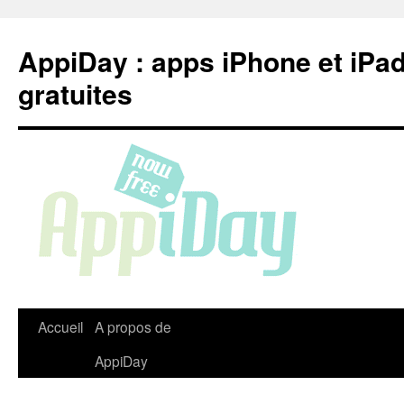
Aller
au
AppiDay : apps iPhone et iPa
contenu
gratuites
Accueil
A propos de
AppiDay