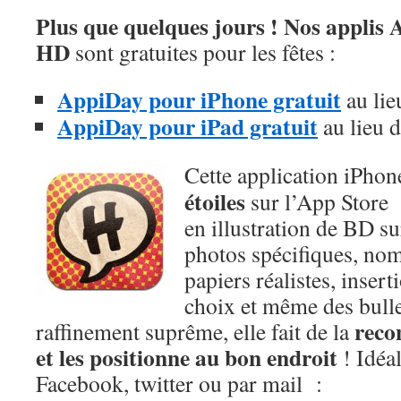
Plus que quelques jours ! Nos applis
HD
sont gratuites pour les fêtes :
AppiDay pour iPhone gratuit
au lie
AppiDay pour iPad gratuit
au lieu d
Cette application iPhon
étoiles
sur l’App Store 
en illustration de BD sur
photos spécifiques, no
papiers réalistes, insert
choix et même des bulle
reco
raffinement suprême, elle fait de la
et les positionne au bon endroit
! Idéal
Facebook, twitter ou par mail :