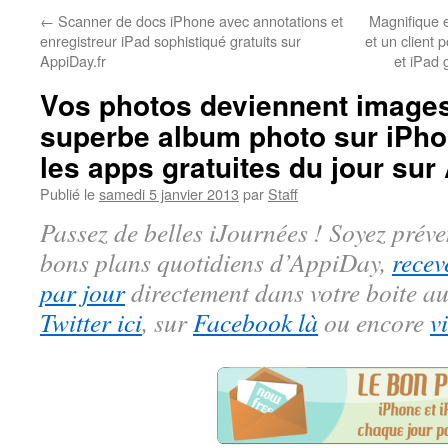
←
Scanner de docs iPhone avec annotations et
Magnifique e
enregistreur iPad sophistiqué gratuits sur
et un client
AppiDay.fr
et iPad 
Vos photos deviennent image
superbe album photo sur iPho
les apps gratuites du jour sur
Publié le
samedi 5 janvier 2013
par
Staff
Passez de belles iJournées ! Soyez préve
bons plans quotidiens d’AppiDay,
recev
par jour
directement dans votre boite au
Twitter ici
, sur
Facebook là
ou encore
v