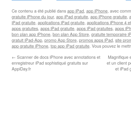
Ce contenu a été publié dans
app iPad
,
app iPhone
, avec comm
gratuite iPhone du jour
,
app iPad gratuite
,
app iPhone gratuite
,
iPad gratuite
,
applications iPad gratuite
,
applications iPhone 4 e
apps gratuites
,
apps iPad gratuite
,
apps iPad gratuites
,
apps iPh
bon plan app iPhone
,
bon plan App Store
,
gratuite temporaire 
gratuit iPad-App
,
promo App Store
,
promos apps iPad
,
site pr
app gratuite iPhone
,
top app iPad gratuite
. Vous pouvez le mett
←
Scanner de docs iPhone avec annotations et
Magnifique e
enregistreur iPad sophistiqué gratuits sur
et un client
AppiDay.fr
et iPad 