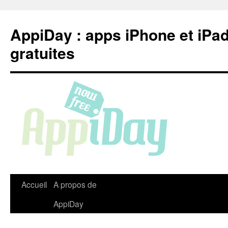
Aller
au
AppiDay : apps iPhone et iPa
contenu
gratuites
Accueil
A propos de
AppiDay