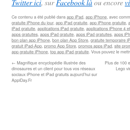
Twitter ici
, sur
Facebook là
ou encore
v
Ce contenu a été publié dans
app iPad
,
app iPhone
, avec comm
gratuite iPhone du jour
,
app iPad gratuite
,
app iPhone gratuite
,
iPad gratuite
,
applications iPad gratuite
,
applications iPhone 4 e
apps gratuites
,
apps iPad gratuite
,
apps iPad gratuites
,
apps iPh
bon plan app iPhone
,
bon plan App Store
,
gratuite temporaire 
gratuit iPad-App
,
promo App Store
,
promos apps iPad
,
site pr
app gratuite iPhone
,
top app iPad gratuite
. Vous pouvez le mett
←
Magnifique encyclopédie illustrée des
Plus de 100 
dinosaures et un client pour tous vos réseaux
Lego vi
sociaux iPhone et iPad gratuits aujourd’hui sur
AppiDay.Fr