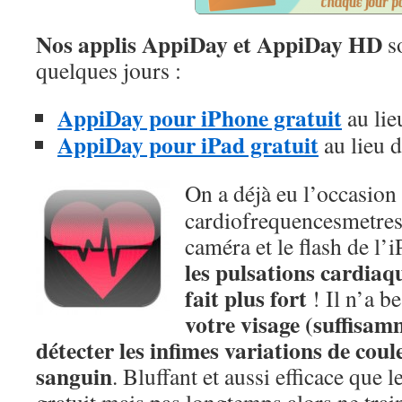
Nos applis AppiDay et AppiDay HD
so
quelques jours :
AppiDay pour iPhone gratuit
au lie
AppiDay pour iPad gratuit
au lieu d
On a déjà eu l’occasion
cardiofrequencesmetres q
caméra et le flash de l
les pulsations cardiaq
fait plus fort
! Il n’a b
votre visage (suffisam
détecter les infimes variations de coule
sanguin
. Bluffant et aussi efficace que 