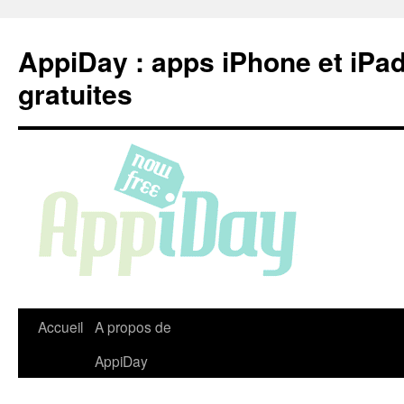
Aller
au
AppiDay : apps iPhone et iPa
contenu
gratuites
Accueil
A propos de
AppiDay