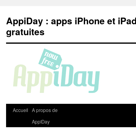
Aller
au
AppiDay : apps iPhone et iPa
contenu
gratuites
Accueil
A propos de
AppiDay