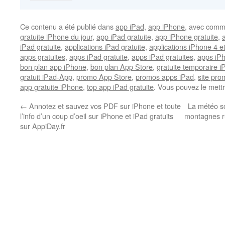
Ce contenu a été publié dans
app iPad
,
app iPhone
, avec comm
gratuite iPhone du jour
,
app iPad gratuite
,
app iPhone gratuite
,
iPad gratuite
,
applications iPad gratuite
,
applications iPhone 4 e
apps gratuites
,
apps iPad gratuite
,
apps iPad gratuites
,
apps iPh
bon plan app iPhone
,
bon plan App Store
,
gratuite temporaire 
gratuit iPad-App
,
promo App Store
,
promos apps iPad
,
site pr
app gratuite iPhone
,
top app iPad gratuite
. Vous pouvez le mett
←
Annotez et sauvez vos PDF sur iPhone et toute
La météo so
l’info d’un coup d’oeil sur iPhone et iPad gratuits
montagnes ru
sur AppiDay.fr