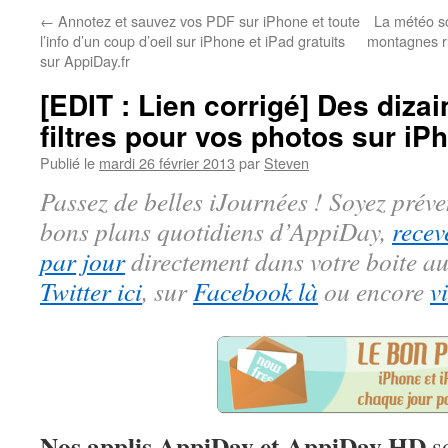
←
Annotez et sauvez vos PDF sur iPhone et toute
La météo so
l’info d’un coup d’oeil sur iPhone et iPad gratuits
montagnes ru
sur AppiDay.fr
[EDIT : Lien corrigé] Des dizai
filtres pour vos photos sur iP
Publié le
mardi 26 février 2013
par
Steven
Passez de belles iJournées ! Soyez préve
bons plans quotidiens d’AppiDay,
recev
par jour
directement dans votre boite au
Twitter ici
, sur
Facebook là
ou encore
v
Nos applis AppiDay et AppiDay HD
so