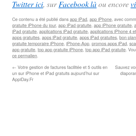
Twitter ici
, sur
Facebook là
ou encore
v
Ce contenu a été publié dans
app iPad
,
app iPhone
, avec comm
gratuite iPhone du jour
,
app iPad gratuite
,
app iPhone gratuite
,
iPad gratuite
,
applications iPad gratuite
,
applications iPhone 4 e
apps gratuites
,
apps iPad gratuite
,
apps iPad gratuites
,
bon plan
gratuite temporaire iPhone
,
iPhone-App
,
promos apps iPad
,
sca
app gratuite
,
top app gratuite iPhone
,
top app iPad gratuite
. Vou
ce permalien
.
←
Votre gestion de factures facilitée et 5 outils en
Sauvez vos
un sur iPhone et iPad gratuits aujourd’hui sur
diapora
AppiDay.Fr