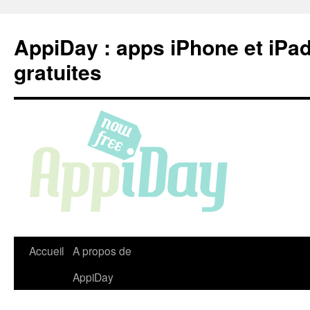
Aller
au
AppiDay : apps iPhone et iPa
contenu
gratuites
Accueil
A propos de
AppiDay