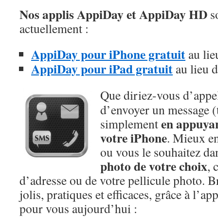
Nos applis AppiDay et AppiDay HD
so
actuellement :
AppiDay pour iPhone gratuit
au lie
AppiDay pour iPad gratuit
au lieu d
Que diriez-vous d’appe
d’envoyer un message (t
en appuyan
simplement
votre iPhone
. Mieux en
ou vous le souhaitez da
photo de votre choix
, 
d’adresse ou de votre pellicule photo. B
jolis, pratiques et efficaces, grâce à l’a
pour vous aujourd’hui :