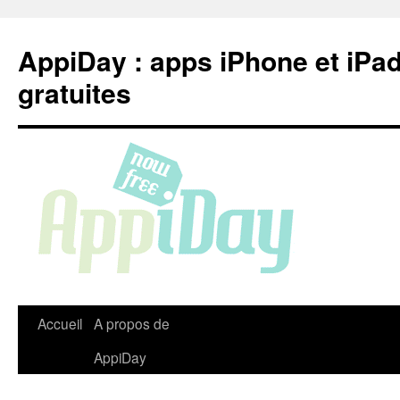
Aller
au
AppiDay : apps iPhone et iPa
contenu
gratuites
Accueil
A propos de
AppiDay