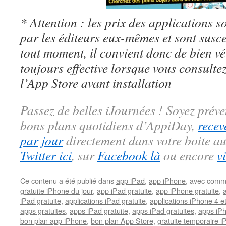
* Attention : les prix des applications so
par les éditeurs eux-mêmes et sont susc
tout moment, il convient donc de bien véri
toujours effective lorsque vous consulte
l’App Store avant installation
Passez de belles iJournées ! Soyez préve
bons plans quotidiens d’AppiDay,
recev
par jour
directement dans votre boite au
Twitter ici
, sur
Facebook là
ou encore
v
Ce contenu a été publié dans
app iPad
,
app iPhone
, avec comm
gratuite iPhone du jour
,
app iPad gratuite
,
app iPhone gratuite
,
iPad gratuite
,
applications iPad gratuite
,
applications iPhone 4 e
apps gratuites
,
apps iPad gratuite
,
apps iPad gratuites
,
apps iPh
bon plan app iPhone
,
bon plan App Store
,
gratuite temporaire 