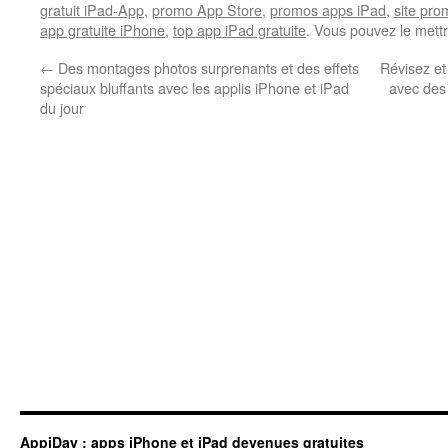
gratuit iPad-App
,
promo App Store
,
promos apps iPad
,
site pr
app gratuite iPhone
,
top app iPad gratuite
. Vous pouvez le mett
←
Des montages photos surprenants et des effets
Révisez et
spéciaux bluffants avec les applis iPhone et iPad
avec des 
du jour
AppiDay : apps iPhone et iPad devenues gratuites