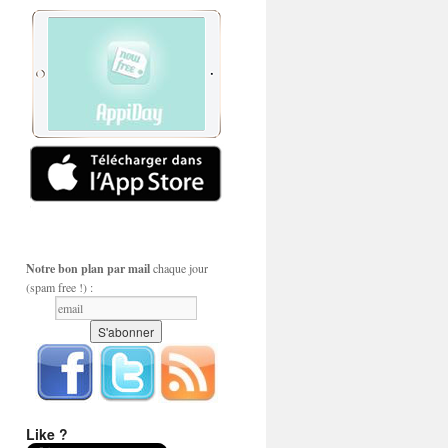
Notre bon plan par mail
chaque jour
(spam free !) :
Like ?