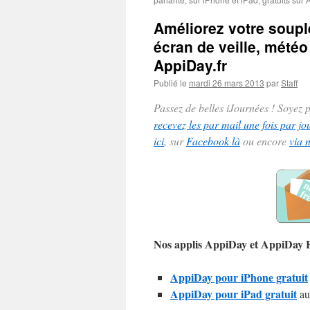
Améliorez votre souple
écran de veille, météo
AppiDay.fr
Publié le
mardi 26 mars 2013
par
Staff
Passez de belles iJournées ! Soyez
recevez les par mail une fois par jo
ici
, sur
Facebook là
ou encore
via 
Nos applis AppiDay et AppiDay
AppiDay pour iPhone gratuit
AppiDay pour iPad gratuit
au