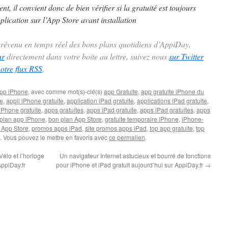
t, il convient donc de bien vérifier si la gratuité est toujours
plication sur l’App Store avant installation
 prévenu en temps réel des bons plans quotidiens d’AppiDay,
ur
directement dans votre boite au lettre, suivez nous
sur Twitter
notre flux RSS
.
pp iPhone
, avec comme mot(s)-clé(s)
app Gratuite
,
app gratuite iPhone du
te
,
appli iPhone gratuite
,
application iPad gratuite
,
applications iPad gratuite
,
iPhone gratuite
,
apps gratuites
,
apps iPad gratuite
,
apps iPad gratuites
,
apps
plan app iPhone
,
bon plan App Store
,
gratuite temporaire iPhone
,
iPhone-
 App Store
,
promos apps iPad
,
site promos apps iPad
,
top app gratuite
,
top
. Vous pouvez le mettre en favoris avec
ce permalien
.
Vélo et l’horloge
Un navigateur Internet astucieux et bourré de fonctions
AppiDay.fr
pour iPhone et iPad gratuit aujourd’hui sur AppiDay.fr
→