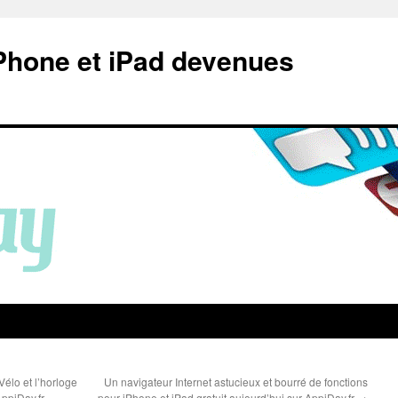
Phone et iPad devenues
Vélo et l’horloge
Un navigateur Internet astucieux et bourré de fonctions
AppiDay.fr
pour iPhone et iPad gratuit aujourd’hui sur AppiDay.fr
→