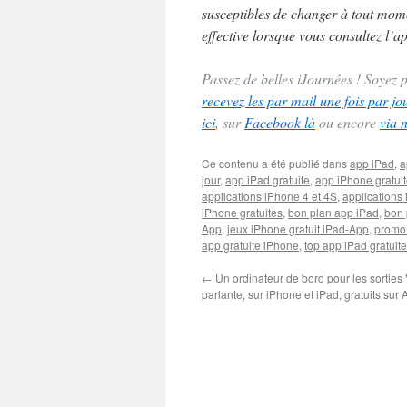
susceptibles de changer à tout momen
effective lorsque vous consultez l’ap
Passez de belles iJournées ! Soyez
recevez les par mail une fois par jo
ici
, sur
Facebook là
ou encore
via 
Ce contenu a été publié dans
app iPad
,
a
jour
,
app iPad gratuite
,
app iPhone gratui
applications iPhone 4 et 4S
,
applications 
iPhone gratuites
,
bon plan app iPad
,
bon 
App
,
jeux iPhone gratuit iPad-App
,
promo
app gratuite iPhone
,
top app iPad gratuite
←
Un ordinateur de bord pour les sorties 
parlante, sur iPhone et iPad, gratuits sur 