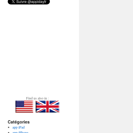
Find us also in :
Catégories
app iPad
app iPhone