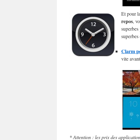
Et pour l
repos
, v
superbes
superbes e
Clarm po
vite avant
* Attention : les prix des applicatio