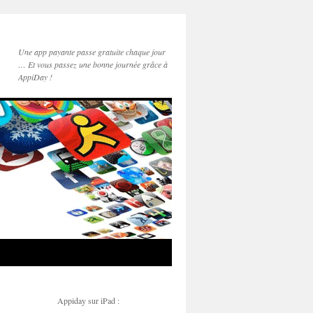
Une app payante passe gratuite chaque jour
… Et vous passez une bonne journée grâce à
AppiDay !
Appiday sur iPad :