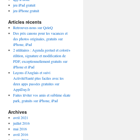
jeu iPad gratuit
jeu iPhone gratuit
Articles récents
Retrouvez-nous sur QeleQ
Des prix canons pour les vacances et
des photos originales, gratuits sur
iPhone, iPad
2 utilitaires : Agenda gestuel et coloré+
édition, signature et modification de
PDF, exceptionnellement gratuits sur
iPhone et iPad
Leçons d’Anglais et suivi
Activité/Santé plus faciles avec les
deux apps passées gratuites sur
AppiDay.fr
Faites léviter vos amis et sublime skate
park, gratuits sur iPhone, iPad
Archives
avril 2021
juillet 2016
mai 2016
avril 2016