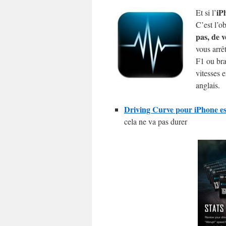
iP
Et si l’
C’est l’o
pas, de 
vous arrêt
F1 ou bra
vitesses e
anglais.
Driving Curve pour iPhone est
cela ne va pas durer