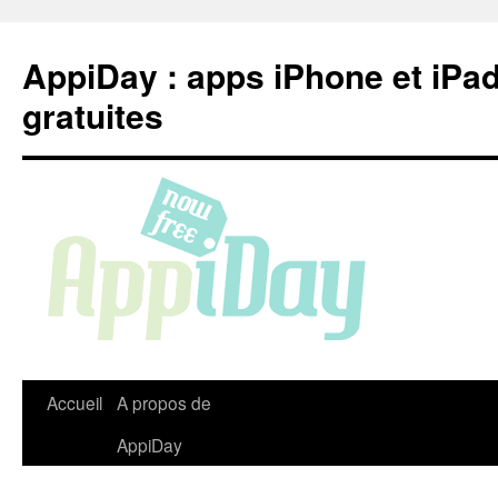
Aller
au
AppiDay : apps iPhone et iPa
contenu
gratuites
Accueil
A propos de
AppiDay