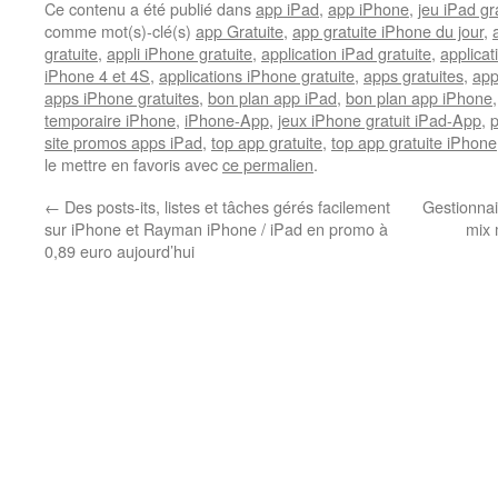
Ce contenu a été publié dans
app iPad
,
app iPhone
,
jeu iPad gra
comme mot(s)-clé(s)
app Gratuite
,
app gratuite iPhone du jour
,
gratuite
,
appli iPhone gratuite
,
application iPad gratuite
,
applicat
iPhone 4 et 4S
,
applications iPhone gratuite
,
apps gratuites
,
app
apps iPhone gratuites
,
bon plan app iPad
,
bon plan app iPhone
temporaire iPhone
,
iPhone-App
,
jeux iPhone gratuit iPad-App
,
site promos apps iPad
,
top app gratuite
,
top app gratuite iPhone
le mettre en favoris avec
ce permalien
.
←
Des posts-its, listes et tâches gérés facilement
Gestionnai
sur iPhone et Rayman iPhone / iPad en promo à
mix 
0,89 euro aujourd’hui