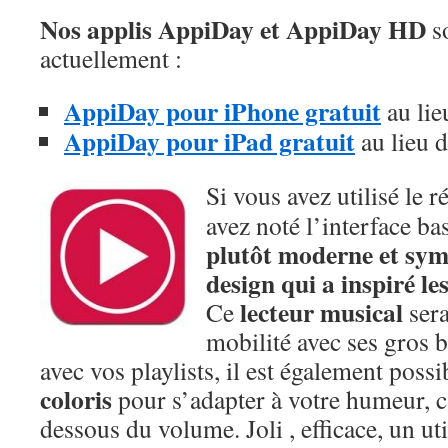
Nos applis AppiDay et AppiDay HD
so
actuellement :
AppiDay pour iPhone gratuit
au lie
AppiDay pour iPad gratuit
au lieu 
Si vous avez utilisé le
avez noté l’interface ba
plutôt moderne et symp
design qui a inspiré le
lecteur musical
Ce
sera
mobilité avec ses gros 
avec vos playlists, il est également poss
coloris
pour s’adapter à votre humeur, c
dessous du volume. Joli , efficace, un ut