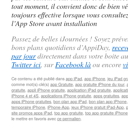
tout moment, il convient donc de bien véri
toujours effective lorsque vous consulte
l’App Store avant installation
Passez de belles iJournées ! Soyez préve
bons plans quotidiens d’AppiDay,
recev
par jour
directement dans votre boite au
Twitter ici
, sur
Facebook là
ou encore
v
Ce contenu a été publié dans
app iPad
,
app iPhone
,
jeu iPad gra
comme mot(s)-clé(s)
app Gratuite
,
app gratuite iPhone du jour
,
gratuite
,
appli iPhone gratuite
,
application iPad gratuite
,
applicat
iPhone 4 et 4S
,
applications iPhone gratuite
,
apps gratuites
,
app
apps iPhone gratuites
,
bon plan app iPad
,
bon plan app iPhone
temporaire iPhone
,
iPhone-App
,
jeux iPhone gratuit iPad-App
,
site promos apps iPad
,
top app gratuite
,
top app gratuite iPhone
le mettre en favoris avec
ce permalien
.