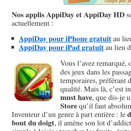
Nos applis AppiDay et AppiDay HD
so
actuellement :
AppiDay pour iPhone gratuit
au lie
AppiDay pour iPad gratuit
au lieu 
Vous l’avez remarqué, 
des jeux dans les passag
temporaires, préférant d
qualité. Mais là, c’est 
must have
, que dis-je 
Store
qu’il faut absol
d
Inventeur d’un genre à part entière : le
bout du doigt
, il amène son lot d’addict