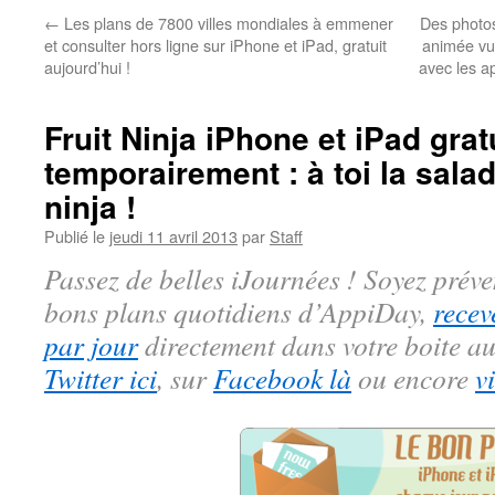
←
Les plans de 7800 villes mondiales à emmener
Des photos
et consulter hors ligne sur iPhone et iPad, gratuit
animée vue
aujourd’hui !
avec les a
Fruit Ninja iPhone et iPad grat
temporairement : à toi la salade
ninja !
Publié le
jeudi 11 avril 2013
par
Staff
Passez de belles iJournées ! Soyez préve
bons plans quotidiens d’AppiDay,
recev
par jour
directement dans votre boite au
Twitter ici
, sur
Facebook là
ou encore
v