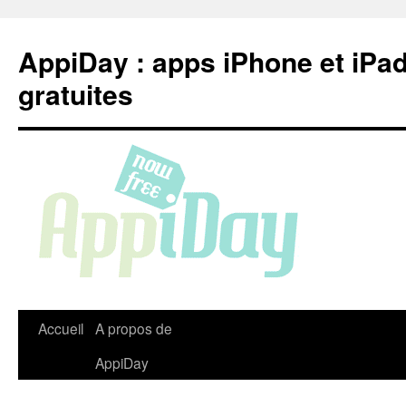
Aller
au
AppiDay : apps iPhone et iPa
contenu
gratuites
Accueil
A propos de
AppiDay