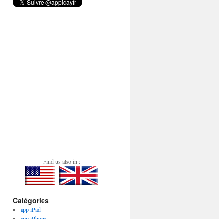
Find us also in :
Catégories
app iPad
app iPhone