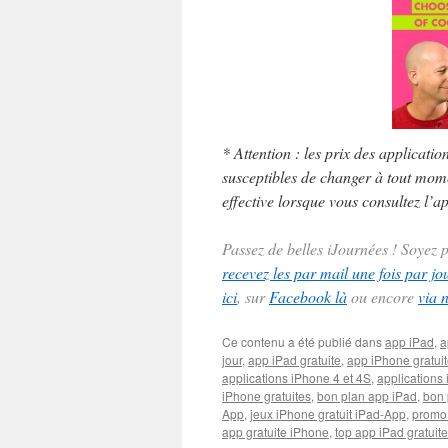
* Attention : les prix des applicatio
susceptibles de changer à tout momen
effective lorsque vous consultez l’ap
Passez de belles iJournées ! Soyez
recevez les par mail une fois par jo
ici
, sur
Facebook là
ou encore
via 
Ce contenu a été publié dans
app iPad
,
a
jour
,
app iPad gratuite
,
app iPhone gratui
applications iPhone 4 et 4S
,
applications 
iPhone gratuites
,
bon plan app iPad
,
bon 
App
,
jeux iPhone gratuit iPad-App
,
promo
app gratuite iPhone
,
top app iPad gratuite