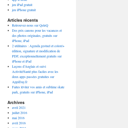
jeu iPad gratuit
jeu iPhone gratuit
Articles récents
Retrouvez-nous sur QeleQ
Des prix canons pour les vacances et
des photos originales, gratuits sur
iPhone, iPad
2 utilitaires : Agenda gestuel et coloré+
édition, signature et modification de
PDF, exceptionnellement gratuits sur
iPhone et iPad
Leçons d’Anglais et suivi
Activité/Santé plus faciles avec les
deux apps passées gratuites sur
AppiDay.fr
Faites léviter vos amis et sublime skate
park, gratuits sur iPhone, iPad
Archives
avril 2021
juillet 2016
mai 2016
avril 2016