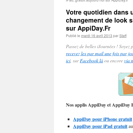
Votre quotidien dans u
changement de look su
sur AppiDay.Fr
Publié le
mardi 16 avril 2013
par
Staff
Passez de belles iJournées ! Soyez
recevez les par mail une fois par jo
ici
, sur
Facebook là
ou encore
via 
Nos applis AppiDay et AppiDay
AppiDay pour iPhone gratuit
AppiDay pour iPad gratuit
au