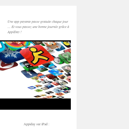
Une app payante passe gratuite chaque jour
… Et vous passez une bonne journée grâce à
AppiDay !
Appiday sur iPad :