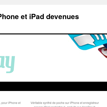
Phone et iPad devenues
, pour iPhone et
Véritable synthé de poche sur iPhone et enregistreur
sonore iPad sophistiqué, gratuits sur AppiDay.fr
→