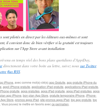
ns sont pilotés en direct par les éditeurs eux-mêmes et sont
t, il convient donc de bien vérifier si la gratuité est toujours
plication sur l’App Store avant installation
 prévenu en temps réel des bons plans quotidiens d’AppiDay,
ur
directement dans votre boite au lettre, suivez nous
sur Twitter
notre flux RSS
.
pp iPhone
, avec comme mot(s)-clé(s)
app Gratuite
,
app gratuite iPhone du
te
,
appli iPhone gratuite
,
application iPad gratuite
,
applications iPad gratuite
,
iPhone gratuite
,
apps gratuites
,
apps iPad gratuite
,
apps iPad gratuites
,
apps
plan app iPhone
,
bon plan App Store
,
gratuite temporaire iPhone
,
iPhone-
 App Store
,
promos apps iPad
,
site promos apps iPad
,
top app gratuite
,
top
. Vous pouvez le mettre en favoris avec
ce permalien
.