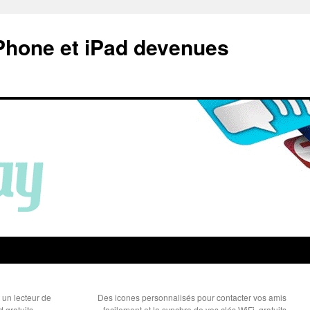
Phone et iPad devenues
 un lecteur de
Des icones personnalisés pour contacter vos amis
 gratuits
facilement et la synchro de vos clés WiFi, gratuits