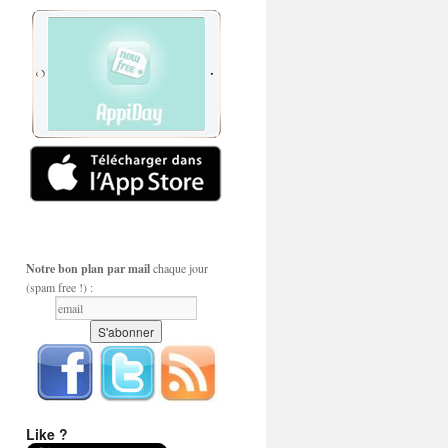
Notre bon plan par mail
chaque jour
(spam free !) :
Like ?