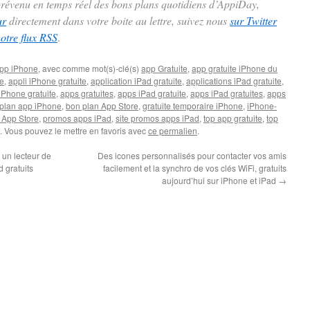
 prévenu en temps réel des bons plans quotidiens d’AppiDay,
ur
directement dans votre boite au lettre, suivez nous
sur Twitter
notre flux RSS
.
pp iPhone
, avec comme mot(s)-clé(s)
app Gratuite
,
app gratuite iPhone du
te
,
appli iPhone gratuite
,
application iPad gratuite
,
applications iPad gratuite
,
iPhone gratuite
,
apps gratuites
,
apps iPad gratuite
,
apps iPad gratuites
,
apps
plan app iPhone
,
bon plan App Store
,
gratuite temporaire iPhone
,
iPhone-
 App Store
,
promos apps iPad
,
site promos apps iPad
,
top app gratuite
,
top
. Vous pouvez le mettre en favoris avec
ce permalien
.
 un lecteur de
Des icones personnalisés pour contacter vos amis
 gratuits
facilement et la synchro de vos clés WiFi, gratuits
aujourd’hui sur iPhone et iPad
→