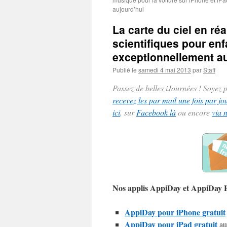
aujourd’hui
La carte du ciel en ré
scientifiques pour enf
exceptionnellement au
Publié le
samedi 4 mai 2013
par
Staff
Passez de belles iJournées ! Soyez
recevez les par mail une fois par jo
ici
, sur
Facebook là
ou encore
via 
Nos applis AppiDay et AppiDay
AppiDay pour iPhone gratuit
AppiDay pour iPad gratuit
au