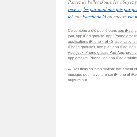
Passez de belles iJournées ! Soyez
recevez les par mail une fois par jo
ici
, sur
Facebook là
ou encore
via 
Ce contenu a été publié dans
app iPad
,
a
jour
,
app iPad gratuite
,
app iPhone gratui
applications iPhone 4 et 4S
,
applications 
iPhone gratuites
,
bon plan app iPad
,
bon 
App
,
jeux iPhone gratuit iPad-App
,
promo
app gratuite iPhone
,
top app iPad gratuite
←
Des films en ‘stop motion’ facilement et
musique pour la voiture sur iPhone et iPad
aujourd’hui