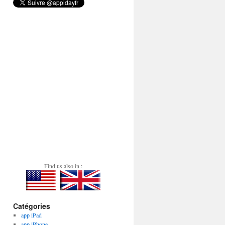
Find us also in :
Catégories
app iPad
app iPhone