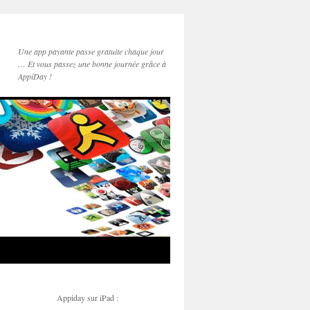
Une app payante passe gratuite chaque jour
… Et vous passez une bonne journée grâce à
AppiDay !
Appiday sur iPad :