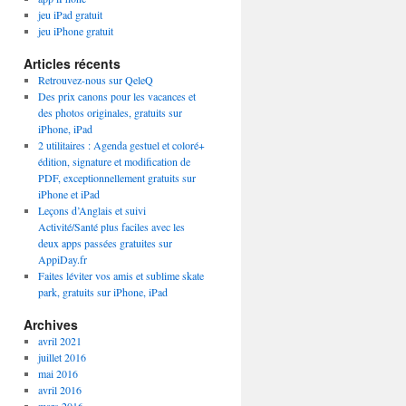
jeu iPad gratuit
jeu iPhone gratuit
Articles récents
Retrouvez-nous sur QeleQ
Des prix canons pour les vacances et
des photos originales, gratuits sur
iPhone, iPad
2 utilitaires : Agenda gestuel et coloré+
édition, signature et modification de
PDF, exceptionnellement gratuits sur
iPhone et iPad
Leçons d’Anglais et suivi
Activité/Santé plus faciles avec les
deux apps passées gratuites sur
AppiDay.fr
Faites léviter vos amis et sublime skate
park, gratuits sur iPhone, iPad
Archives
avril 2021
juillet 2016
mai 2016
avril 2016