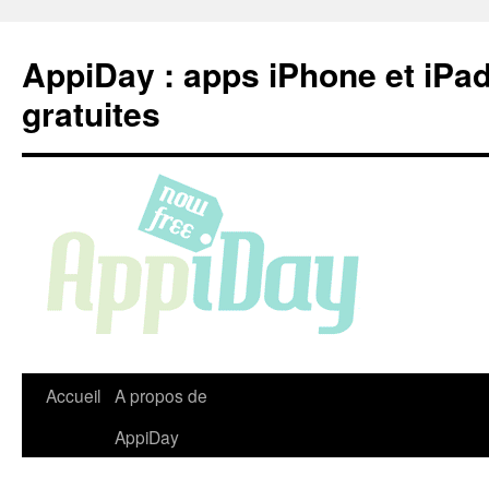
Aller
au
AppiDay : apps iPhone et iPa
contenu
gratuites
Accueil
A propos de
AppiDay