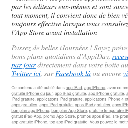
par les éditeurs eux-mêmes et sont susc
tout moment, il convient donc de bien véri
toujours effective lorsque vous consulte
l’App Store avant installation
Passez de belles iJournées ! Soyez préve
bons plans quotidiens d’AppiDay,
recev
par jour
directement dans votre boite au
Twitter ici
, sur
Facebook là
ou encore
v
Ce contenu a été publié dans
app iPad
,
app iPhone
, avec comm
gratuite iPhone du jour
,
app iPad gratuite
,
app iPhone gratuite
,
iPad gratuite
,
applications iPad gratuite
,
applications iPhone 4 e
apps gratuites
,
apps iPad gratuite
,
apps iPad gratuites
,
apps iPh
bon plan app iPhone
,
bon plan App Store
,
gratuite temporaire 
gratuit iPad-App
,
promo App Store
,
promos apps iPad
,
site pr
app gratuite iPhone
,
top app iPad gratuite
. Vous pouvez le mett