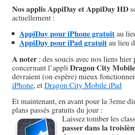
Nos applis AppiDay et AppiDay HD
so
actuellement :
AppiDay pour iPhone gratuit
au lie
AppiDay pour iPad gratuit
au lieu 
A noter
: des soucis avec nos liens hier
Dragon City Mobil
concernant l’appli
devraient (on espère) mieux fonctionner
iPhone
, et
Dragon City Mobile iPad
Et maintenant, en avant pour la 3eme d
plans passés gratuits du jour :
Laissez tomber les class
passer dans la troisi