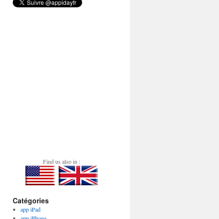
Find us also in :
Catégories
app iPad
app iPhone