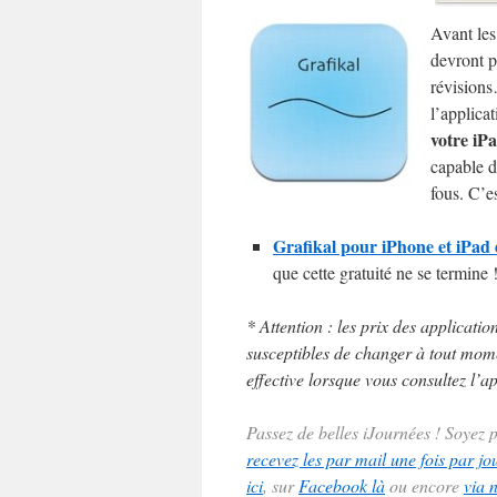
Avant les
devront p
révisions
l’applica
votre iP
capable d
fous. C’es
Grafikal pour iPhone et iPad 
que cette gratuité ne se termine 
* Attention : les prix des applicatio
susceptibles de changer à tout momen
effective lorsque vous consultez l’ap
Passez de belles iJournées ! Soyez
recevez les par mail une fois par jo
ici
, sur
Facebook là
ou encore
via 