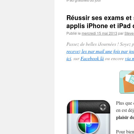
Réussir ses exams et
applis iPhone et iPad 
Publié le
mercredi 15 mai 2013
par
Steve
Passez de belles iJournées ! Soyez
recevez les par mail une fois par jo
ici
, sur
Facebook là
ou encore
via 
Plus que 
en est dé
plaisir d
Pour bien