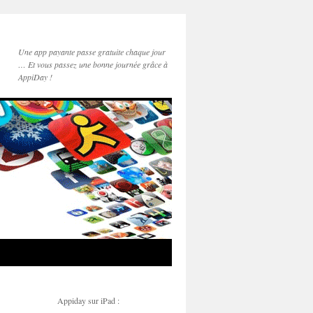
Une app payante passe gratuite chaque jour
… Et vous passez une bonne journée grâce à
AppiDay !
Appiday sur iPad :