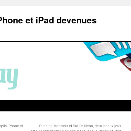
Phone et iPad devenues
pplis iPhone et
Pudding Monsters et Ski On Neon, deux beaux jeux
gratuits aujourd’hui à ne pas manquer sur iPhone et iPad