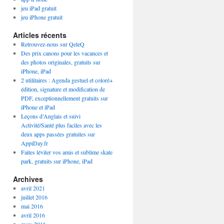
jeu iPad gratuit
jeu iPhone gratuit
Articles récents
Retrouvez-nous sur QeleQ
Des prix canons pour les vacances et
des photos originales, gratuits sur
iPhone, iPad
2 utilitaires : Agenda gestuel et coloré+
édition, signature et modification de
PDF, exceptionnellement gratuits sur
iPhone et iPad
Leçons d’Anglais et suivi
Activité/Santé plus faciles avec les
deux apps passées gratuites sur
AppiDay.fr
Faites léviter vos amis et sublime skate
park, gratuits sur iPhone, iPad
Archives
avril 2021
juillet 2016
mai 2016
avril 2016