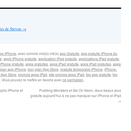
cles de Steven
→
pp iPhone
, avec comme mot(s)-clé(s)
app Gratuite
,
app gratuite iPhone du
te
,
appli iPhone gratuite
,
application iPad gratuite
,
applications iPad gratuite
,
iPhone gratuite
,
apps gratuites
,
apps iPad gratuite
,
apps iPad gratuites
,
apps
plan app iPhone
,
bon plan App Store
,
gratuite temporaire iPhone
,
iPhone-
 App Store
,
promos apps iPad
,
site promos apps iPad
,
top app gratuite
,
top
. Vous pouvez le mettre en favoris avec
ce permalien
.
pplis iPhone et
Pudding Monsters et Ski On Neon, deux beaux jeux
gratuits aujourd’hui à ne pas manquer sur iPhone et iPad
→