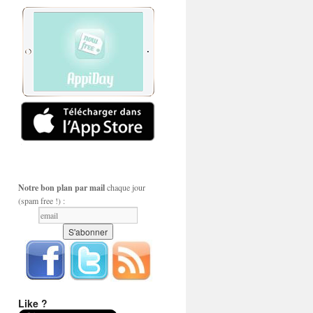
Notre bon plan par mail
chaque jour
(spam free !) :
Like ?