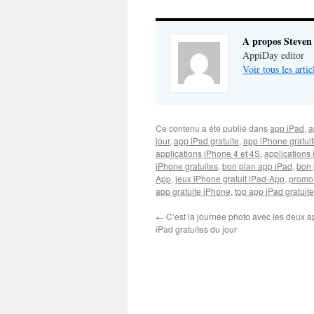
A propos Steven
AppiDay editor
Voir tous les arti
Ce contenu a été publié dans
app iPad
,
a
jour
,
app iPad gratuite
,
app iPhone gratui
applications iPhone 4 et 4S
,
applications 
iPhone gratuites
,
bon plan app iPad
,
bon 
App
,
jeux iPhone gratuit iPad-App
,
promo
app gratuite iPhone
,
top app iPad gratuite
←
C’est la journée photo avec les deux a
iPad gratuites du jour