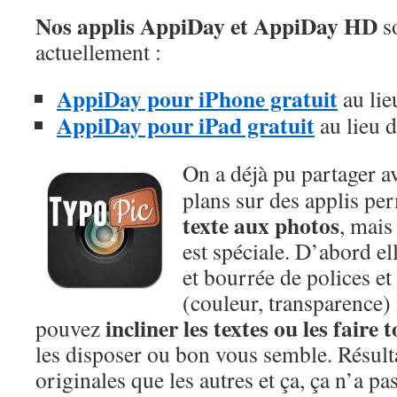
Nos applis AppiDay et AppiDay HD
so
actuellement :
AppiDay pour iPhone gratuit
au lie
AppiDay pour iPad gratuit
au lieu 
On a déjà pu partager a
plans sur des applis pe
texte aux photos
, mais
est spéciale. D’abord ell
et bourrée de polices et
(couleur, transparence)
incliner les textes ou les faire
pouvez
les disposer ou bon vous semble. Résult
originales que les autres et ça, ça n’a p