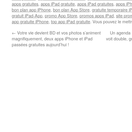
apps gratuites
,
apps iPad gratuite
,
apps iPad gratuites
,
apps iPh
bon plan app iPhone
,
bon plan App Store
,
gratuite temporaire 
gratuit iPad-App
,
promo App Store
,
promos apps iPad
,
site pr
app gratuite iPhone
,
top app iPad gratuite
. Vous pouvez le mett
←
Votre vie devient BD et vos photos s’animent
Un agenda a
magnifiquement, deux apps iPhone et iPad
voit double, g
passées gratuites aujourd’hui !