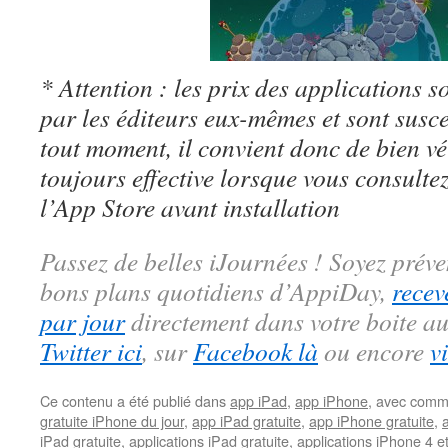
* Attention : les prix des applications so
par les éditeurs eux-mêmes et sont susc
tout moment, il convient donc de bien véri
toujours effective lorsque vous consulte
l’App Store avant installation
Passez de belles iJournées ! Soyez préve
bons plans quotidiens d’AppiDay,
recev
par jour
directement dans votre boite au
Twitter ici
, sur
Facebook là
ou encore
v
Ce contenu a été publié dans
app iPad
,
app iPhone
, avec comm
gratuite iPhone du jour
,
app iPad gratuite
,
app iPhone gratuite
,
iPad gratuite
,
applications iPad gratuite
,
applications iPhone 4 e