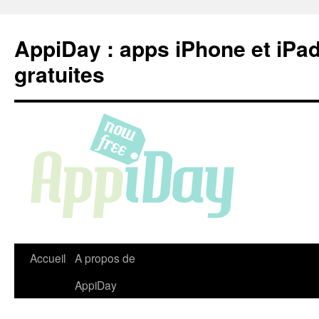
Aller
au
AppiDay : apps iPhone et iPa
contenu
gratuites
Accueil
A propos de
AppiDay