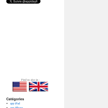
Find us also in :
Catégories
app iPad
app iPhone