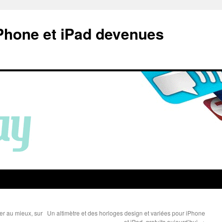
Phone et iPad devenues
r au mieux, sur
Un altimètre et des horloges design et variées pour iPhone
et iPad, gratuits aujourd’hui
→