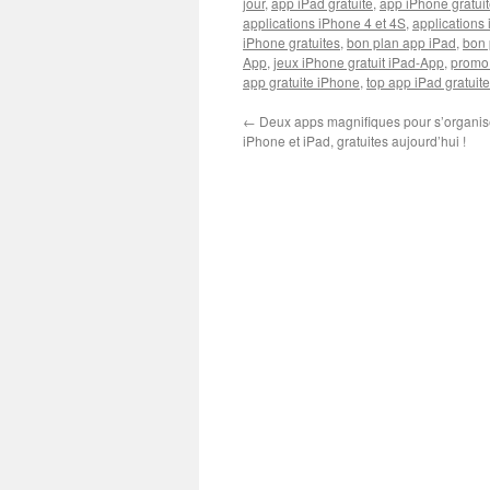
jour
,
app iPad gratuite
,
app iPhone gratui
applications iPhone 4 et 4S
,
applications 
iPhone gratuites
,
bon plan app iPad
,
bon 
App
,
jeux iPhone gratuit iPad-App
,
promo
app gratuite iPhone
,
top app iPad gratuite
←
Deux apps magnifiques pour s’organise
iPhone et iPad, gratuites aujourd’hui !