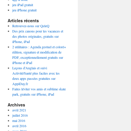
jeu iPad gratuit
jeu iPhone gratuit
Articles récents
Retrouvez-nous sur QeleQ
Des prix canons pour les vacances et
des photos originales, gratuits sur
iPhone, iPad
2 utilitaires : Agenda gestuel et coloré+
édition, signature et modification de
PDF, exceptionnellement gratuits sur
iPhone et iPad
Leçons d’Anglais et suivi
Activité/Santé plus faciles avec les
deux apps passées gratuites sur
AppiDay.fr
Faites léviter vos amis et sublime skate
park, gratuits sur iPhone, iPad
Archives
avril 2021
juillet 2016
mai 2016
avril 2016