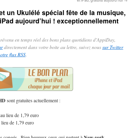
t un Ukulélé spécial fête de la musique,
 iPad aujourd’hui ! exceptionnellement
 prévenu en temps réel des bons plans quotidiens d’AppiDay,
ur
directement dans votre boite au lettre, suivez nous
sur Twitter
notre flux RSS
.
 HD
sont gratuites actuellement :
au lieu de 1,79 euro
 lieu de 1,79 euro
New-york,
es congés . Bien heureux ceux qui partent à