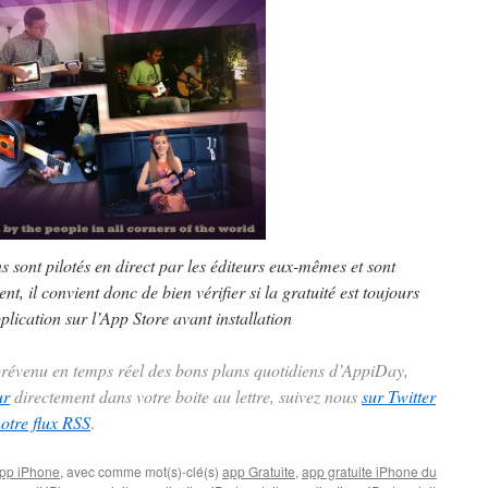
ns sont pilotés en direct par les éditeurs eux-mêmes et sont
t, il convient donc de bien vérifier si la gratuité est toujours
plication sur l’App Store avant installation
 prévenu en temps réel des bons plans quotidiens d’AppiDay,
ur
directement dans votre boite au lettre, suivez nous
sur Twitter
notre flux RSS
.
pp iPhone
, avec comme mot(s)-clé(s)
app Gratuite
,
app gratuite iPhone du