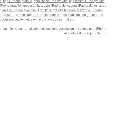
te
,
appli iPhone gratuite
,
application iPad gratuite
,
applications iPad gratuite
,
iPhone gratuite
,
apps gratuites
,
apps iPad gratuite
,
apps iPad gratuites
,
apps
plan app iPhone
,
bon plan App Store
,
gratuite temporaire iPhone
,
iPhone-
 App Store
,
promos apps iPad
,
site promos apps iPad
,
top app gratuite
,
top
. Vous pouvez le mettre en favoris avec
ce permalien
.
r au mieux, sur
Un altimètre et des horloges design et variées pour iPhone
et iPad, gratuits aujourd’hui
→