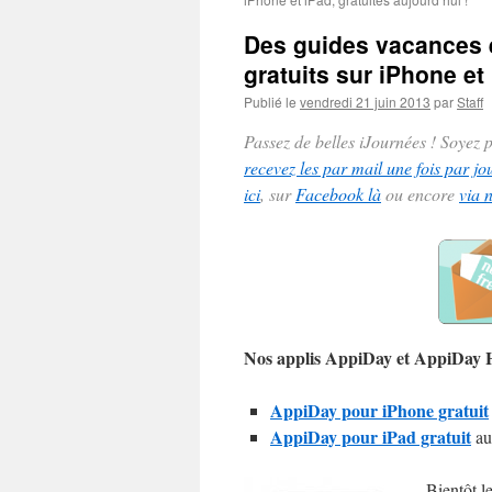
Des guides vacances e
gratuits sur iPhone et
Publié le
vendredi 21 juin 2013
par
Staff
Passez de belles iJournées ! Soyez
recevez les par mail une fois par jo
ici
, sur
Facebook là
ou encore
via 
Nos applis AppiDay et AppiDay
AppiDay pour iPhone gratuit
AppiDay pour iPad gratuit
au
Bientôt l