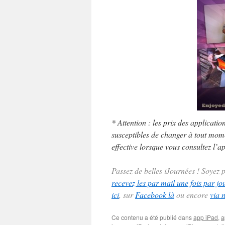
* Attention : les prix des applicatio
susceptibles de changer à tout momen
effective lorsque vous consultez l’ap
Passez de belles iJournées ! Soyez
recevez les par mail une fois par jo
ici
, sur
Facebook là
ou encore
via 
Ce contenu a été publié dans
app iPad
,
a