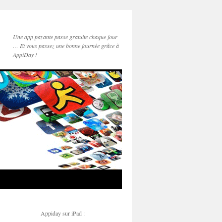
Une app payante passe gratuite chaque jour
… Et vous passez une bonne journée grâce à
AppiDay !
Appiday sur iPad :